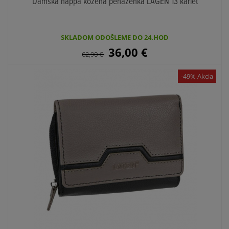
Dámska nappa kožená peňaženka LAGEN 13 kariet
SKLADOM ODOŠLEME DO 24.HOD
36,00
€
62,90
€
-49% Akcia