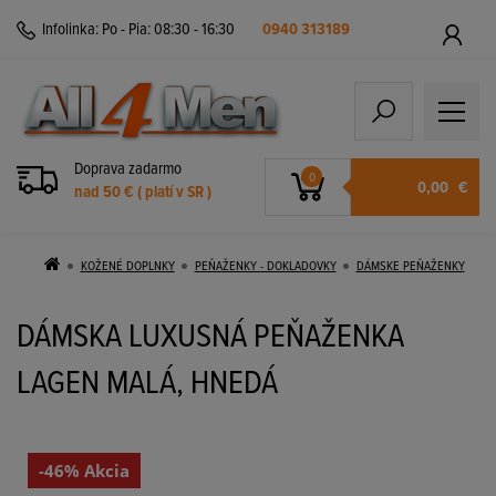
Infolinka:
Po - Pia: 08:30 - 16:30
0940 313189
Doprava zadarmo
0
0,00
€
nad 50 € ( platí v SR )
KOŽENÉ DOPLNKY
PEŇAŽENKY - DOKLADOVKY
DÁMSKE PEŇAŽENKY
DÁMSKA LUXUSNÁ PEŇAŽENKA
LAGEN MALÁ, HNEDÁ
-46% Akcia