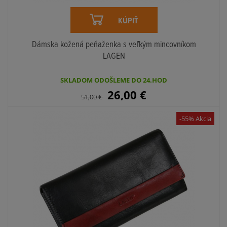
KÚPIŤ
Dámska kožená peňaženka s veľkým mincovníkom
LAGEN
SKLADOM ODOŠLEME DO 24.HOD
26,00
€
51,00
€
-55% Akcia