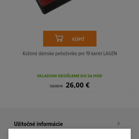
KÚPIŤ
Kožená dámska peňaženka pre 19 kariet LAGEN
SKLADOM ODOŠLEME DO 24.HOD
26,00
€
58,00
€
Užitočné informácie