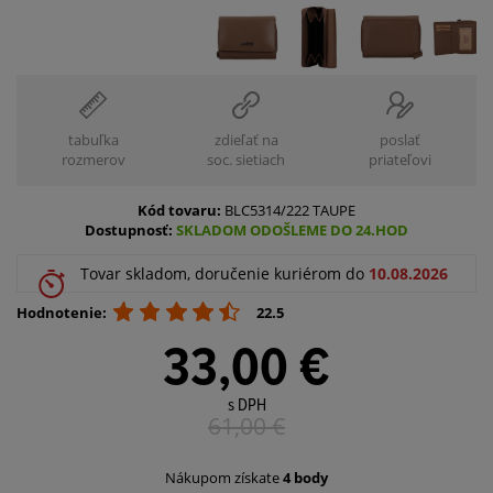
tabuľka
zdieľať na
poslať
rozmerov
soc. sietiach
priateľovi
Kód tovaru:
BLC5314/222 TAUPE
Dostupnosť:
SKLADOM ODOŠLEME DO 24.HOD
Tovar skladom, doručenie kuriérom do
10.08.2026
Hodnotenie:
22.5
33,00 €
s DPH
61,00
€
Nákupom získate
4 body