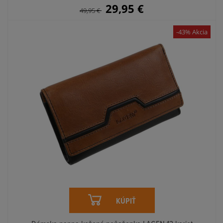
29,95
€
49,95
€
-43% Akcia
KÚPIŤ