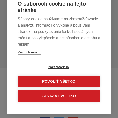
Nákup v All4Men.sk
O súboroch cookie na tejto
stránke
Zákaznícky servis
Súbory cookie používame na zhromažďovanie
Prihláste sa k odberu noviniek
a analýzu informácií o výkone a používaní
stránok, na poskytovanie funkcií sociálnych
Prihlásiť
médií a na vylepšenie a prispôsobenie obsahu a
reklám.
Zo zasielania sa môžete kedykoľvek
odhlásiť.
Určený pre
Viac informácií
osoby staršie ako 16 rokov!
Nastavenia
POVOLIŤ VŠETKO
ZAKÁZAŤ VŠETKO