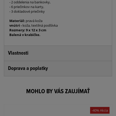
- 2 oddelenia na bankovky,
- 6 priečinkov na karty,
- 3 dokladové priečinky
Materiál:
pravá koža
vnútri -
koža, textilná podšívka
Rozmery: 9 x 12 x 3 cm
Balená v krabičke.
Vlastnosti
Doprava a poplatky
MOHLO BY VÁS ZAUJÍMAŤ
-40% Akcia