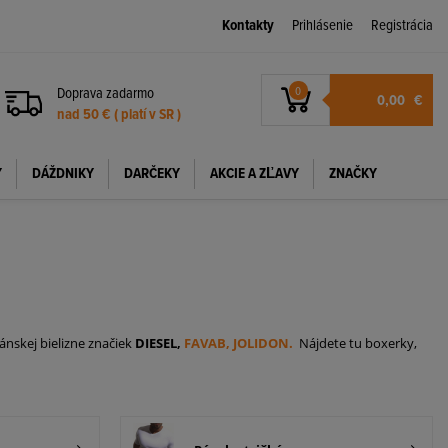
Kontakty
Prihlásenie
Registrácia
Doprava zadarmo
0
0,00
€
nad 50 € ( platí v SR )
Y
DÁŽDNIKY
DARČEKY
AKCIE A ZĽAVY
ZNAČKY
nskej bielizne značiek
DIESEL,
FAVAB,
JOLIDON.
Nájdete tu boxerky,
rky
môžete mať nie len samostatne, ale aj v baleniach po dvoch, či troch
ré môžete nosiť každý deň a cítiť sa pohodlne. Vhodnou voľbou určite