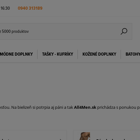
- 16:30
0940 313189
MÓDNE DOPLNKY
TAŠKY - KUFRÍKY
KOŽENÉ DOPLNKY
BATOH
ťou. Na bielizeň si potrpia aj páni a tak
All4Men.sk
prichádza s ponukou pá
emných a pružných materiálov, ktoré Vám doprajú potrebné pohodlie.
Boxe
ete tento druh bielizne, potešia Vás kvalitné a elastické pánske slipy, kto
avyše majú pružnú gumu v páse s logom
DIESEL.