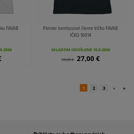
čko FAVAB
Pánske bambusové čierne tričko FAVAB
IČKO 10014
KÚPIŤ
8.2026
SKLADOM ODOŠLEME 10.8.2026
€
27,00
€
34,90
€
1
2
3
›
»