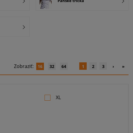
Pánske tričká
Zobraziť:
16
32
64
1
2
3
›
»
XL