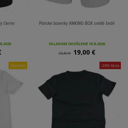
y čierne
Pánske boxerky ANKING BOX svetlé šedé
KÚPIŤ
8.2026
SKLADOM ODOŠLEME 10.8.2026
€
19,00
€
22,45
€
Výpredaj
-23% Akcia