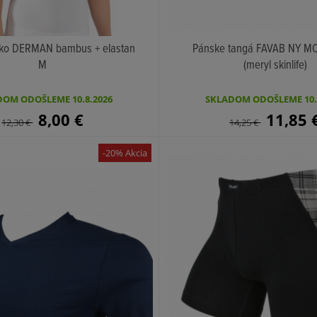
elko DERMAN bambus + elastan
Pánske tangá FAVAB NY M
M
(meryl skinlife)
KÚPIŤ
KÚPIŤ
OM ODOŠLEME 10.8.2026
SKLADOM ODOŠLEME 10.
8,00
€
11,85
12,30
€
14,25
€
-20% Akcia