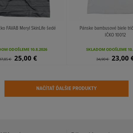
čko FAVAB Meryl SkinLife šedé
Pánske bambusové biele tri
IČKO 10012
KÚPIŤ
KÚPIŤ
OM ODOŠLEME 10.8.2026
SKLADOM ODOŠLEME 10.
25,00
€
23,00
37,85
€
34,90
€
NAČÍTAŤ ĎALŠIE PRODUKTY