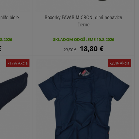
life biele
Boxerky FAVAB MICRON, dlhá nohavica
čierne
KÚPIŤ
8.2026
SKLADOM ODOŠLEME 10.8.2026
€
18,80
€
23,50
€
-17% Akcia
-25% Akcia