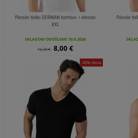
Pánske tielko DERMAN bambus + elastan
Pánske ti
XXL
KÚPIŤ
SKLADOM ODOŠLEME 10.8.2026
SKLAD
8,00
€
12,30
€
-45% Akcia