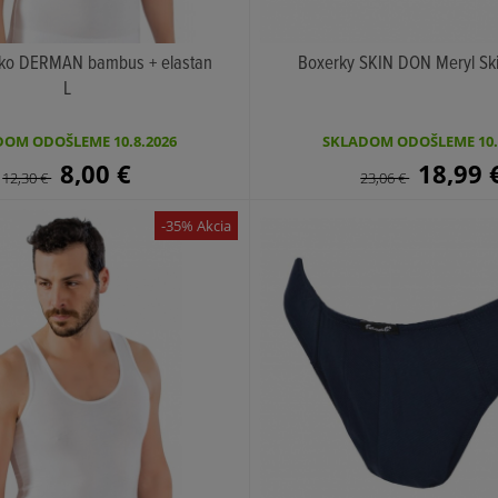
elko DERMAN bambus + elastan
Boxerky SKIN DON Meryl Skin
L
KÚPIŤ
KÚPIŤ
OM ODOŠLEME 10.8.2026
SKLADOM ODOŠLEME 10.
8,00
€
18,99
12,30
€
23,06
€
-35% Akcia