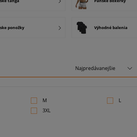
ske tanga
Pánske boxerky
ske ponožky
Výhodné balenia
M
L
3XL