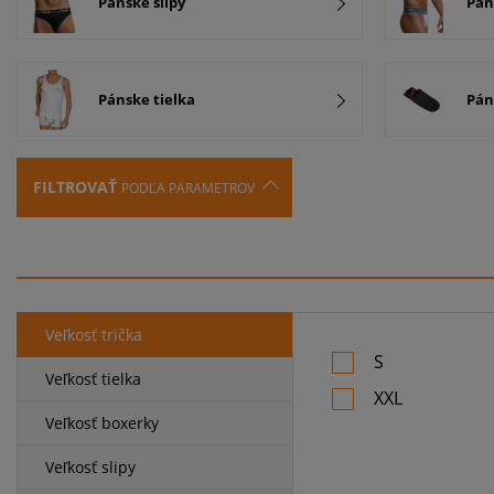
Pánske slipy
Pán
Pánske tielka
Pán
FILTROVAŤ
PODĽA PARAMETROV
Veľkosť trička
S
Veľkosť tielka
XXL
Veľkosť boxerky
Veľkosť slipy