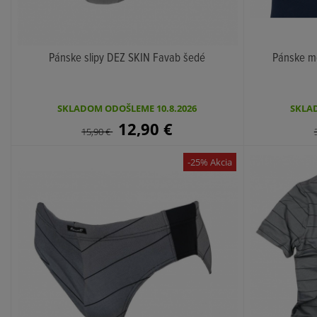
Pánske slipy DEZ SKIN Favab šedé
Pánske m
KÚPIŤ
SKLADOM ODOŠLEME 10.8.2026
SKLAD
12,90
€
15,90
€
-25% Akcia