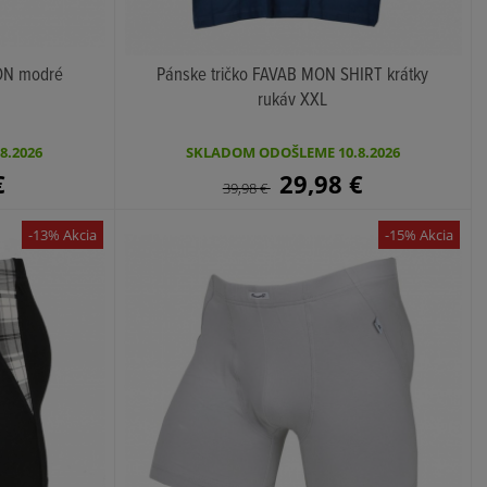
ON modré
Pánske tričko FAVAB MON SHIRT krátky
rukáv XXL
KÚPIŤ
8.2026
SKLADOM ODOŠLEME 10.8.2026
€
29,98
€
39,98
€
-13% Akcia
-15% Akcia