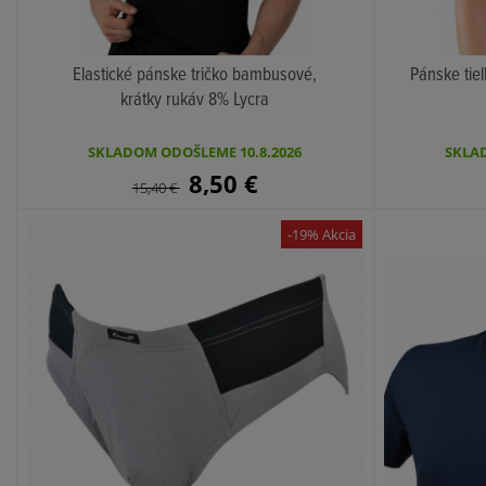
Elastické pánske tričko bambusové,
Pánske ti
krátky rukáv 8% Lycra
KÚPIŤ
SKLADOM ODOŠLEME 10.8.2026
SKLAD
8,50
€
15,40
€
-19% Akcia