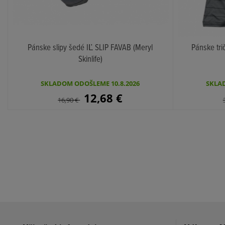
Pánske slipy šedé IĽ SLIP FAVAB (Meryl
Pánske tri
Skinlife)
KÚPIŤ
SKLADOM ODOŠLEME 10.8.2026
SKLAD
12,68
€
16,90
€