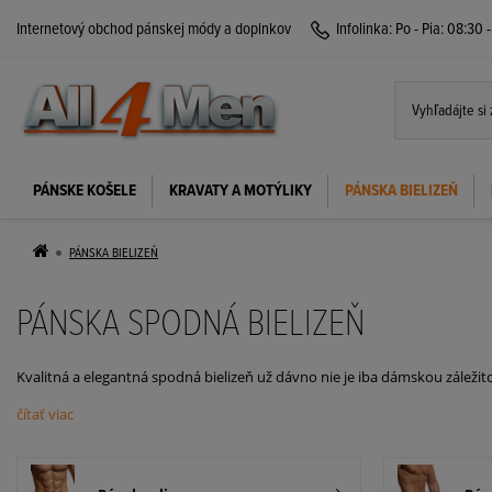
Internetový obchod pánskej módy a doplnkov
Infolinka:
Po - Pia: 08:30 
PÁNSKE KOŠELE
KRAVATY A MOTÝLIKY
PÁNSKA BIELIZEŇ
PÁNSKA BIELIZEŇ
PÁNSKA SPODNÁ BIELIZEŇ
Kvalitná a elegantná spodná bielizeň už dávno nie je iba dámskou záležitos
slipy aj bavlnené tričká.
čítať viac
Samozrejmosťou je široká ponuka obľúbených pánskych boxeriek z príj
kusoch. Ďalšou kategóriou sú
pánske slipy
a tangá.
Ak teda uprednostňuj
budú
pánske čierne boxerky DIESEL
vyrobené z bavlny a elastanu. N