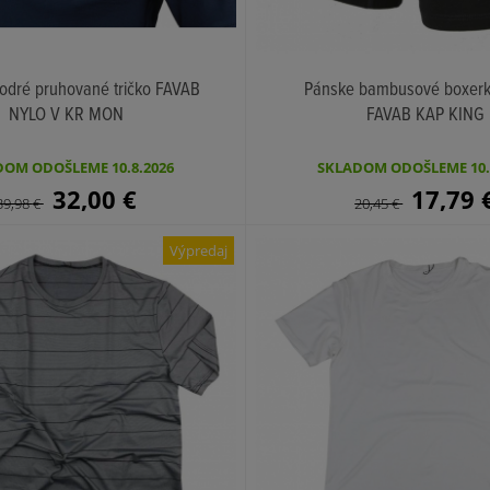
odré pruhované tričko FAVAB
Pánske bambusové boxerk
NYLO V KR MON
FAVAB KAP KING
KÚPIŤ
KÚPIŤ
OM ODOŠLEME 10.8.2026
SKLADOM ODOŠLEME 10.
32,00
€
17,79
39,98
€
20,45
€
Výpredaj