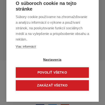
Nákup v All4Men.sk
O súboroch cookie na tejto
stránke
Zákaznícky servis
Súbory cookie používame na zhromažďovanie
Prihláste sa k odberu noviniek
a analýzu informácií o výkone a používaní
stránok, na poskytovanie funkcií sociálnych
Prihlásiť
médií a na vylepšenie a prispôsobenie obsahu a
reklám.
Zo zasielania sa môžete kedykoľvek
odhlásiť.
Určený pre
Viac informácií
osoby staršie ako 16 rokov!
Nastavenia
POVOLIŤ VŠETKO
ZAKÁZAŤ VŠETKO