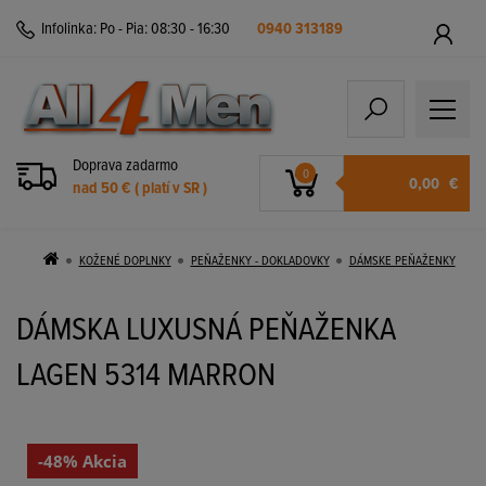
Infolinka:
Po - Pia: 08:30 - 16:30
0940 313189
Doprava zadarmo
0
0,00
€
nad 50 € ( platí v SR )
KOŽENÉ DOPLNKY
PEŇAŽENKY - DOKLADOVKY
DÁMSKE PEŇAŽENKY
DÁMSKA LUXUSNÁ PEŇAŽENKA
LAGEN 5314 MARRON
-48% Akcia