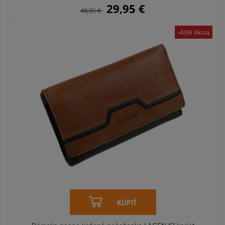
29,95
€
49,95
€
-43% Akcia
KÚPIŤ