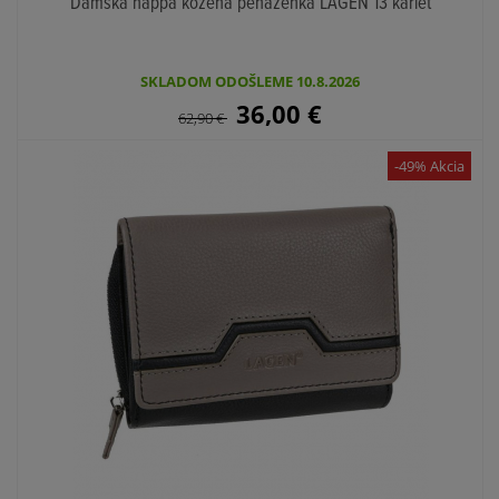
Dámska nappa kožená peňaženka LAGEN 13 kariet
SKLADOM ODOŠLEME 10.8.2026
36,00
€
62,90
€
-49% Akcia