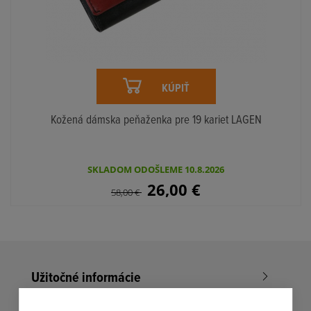
KÚPIŤ
Kožená dámska peňaženka pre 19 kariet LAGEN
SKLADOM ODOŠLEME 10.8.2026
26,00
€
58,00
€
Užitočné informácie