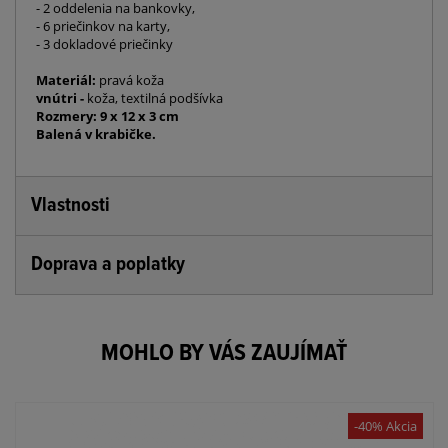
- 2 oddelenia na bankovky,
- 6 priečinkov na karty,
- 3 dokladové priečinky
Materiál:
pravá koža
vnútri -
koža, textilná podšívka
Rozmery: 9 x 12 x 3 cm
Balená v krabičke.
Vlastnosti
Doprava a poplatky
MOHLO BY VÁS ZAUJÍMAŤ
-40% Akcia