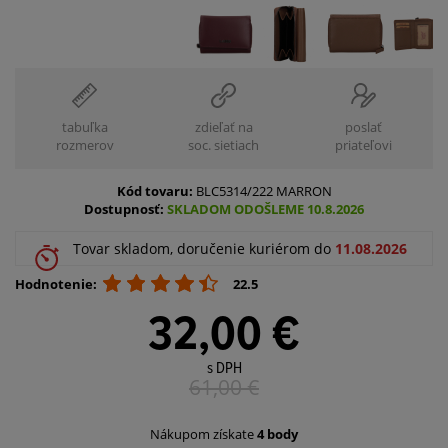
tabuľka
zdieľať na
poslať
rozmerov
soc. sietiach
priateľovi
Kód tovaru:
BLC5314/222 MARRON
Dostupnosť:
SKLADOM ODOŠLEME 10.8.2026
Tovar skladom, doručenie kuriérom do
11.08.2026
Hodnotenie:
22.5
32,00 €
s DPH
61,00
€
Nákupom získate
4 body