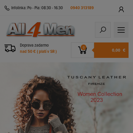
Infolinka:
Po - Pia: 08:30 - 16:30
0940 313189
Doprava zadarmo
0
0,00
€
nad 50 € ( platí v SR )