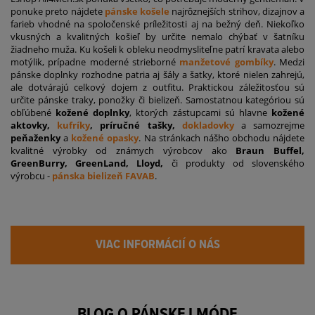
ponuke preto nájdete
pánske košele
najrôznejších strihov, dizajnov a
farieb vhodné na spoločenské príležitosti aj na bežný deň. Niekoľko
vkusných a kvalitných košieľ by určite nemalo chýbať v šatníku
žiadneho muža. Ku košeli k obleku neodmysliteľne patrí kravata alebo
motýlik, prípadne moderné strieborné
manžetové gombíky
. Medzi
pánske doplnky rozhodne patria aj šály a šatky, ktoré nielen zahrejú,
ale dotvárajú celkový dojem z outfitu. Praktickou záležitosťou sú
určite pánske traky, ponožky či bielizeň. Samostatnou kategóriou sú
obľúbené
kožené doplnky
, ktorých zástupcami sú hlavne
kožené
aktovky,
kufríky
, príručné tašky,
dokladovky
a samozrejme
peňaženky
a
kožené opasky
. Na stránkach nášho obchodu nájdete
kvalitné výrobky od známych výrobcov ako
Braun Buffel,
GreenBurry, GreenLand, Lloyd,
či produkty od slovenského
výrobcu -
pánska bielizeň FAVAB
.
VIAC INFORMÁCIÍ O NÁS
BLOG O PÁNSKEJ MÓDE