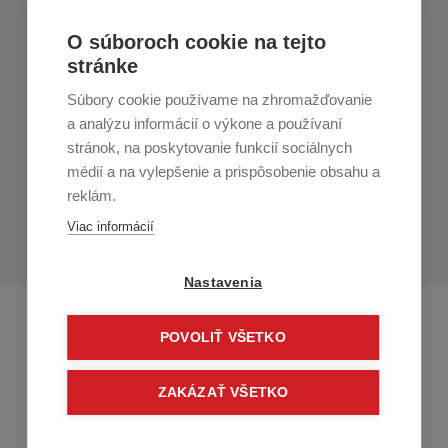
Nákup v All4Men.sk
O súboroch cookie na tejto
stránke
Zákaznícky servis
Súbory cookie používame na zhromažďovanie
Prihláste sa k odberu noviniek
a analýzu informácií o výkone a používaní
stránok, na poskytovanie funkcií sociálnych
Prihlásiť
médií a na vylepšenie a prispôsobenie obsahu a
reklám.
Zo zasielania sa môžete kedykoľvek
odhlásiť.
Určený pre
Viac informácií
osoby staršie ako 16 rokov!
Nastavenia
POVOLIŤ VŠETKO
ZAKÁZAŤ VŠETKO