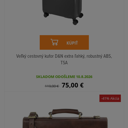
KÚPIŤ
Veľký cestovný kufor D&N extra ľahký, robustný ABS,
TSA
SKLADOM ODOŠLEME 10.8.2026
75,00
€
119,00
€
-41% Akcia