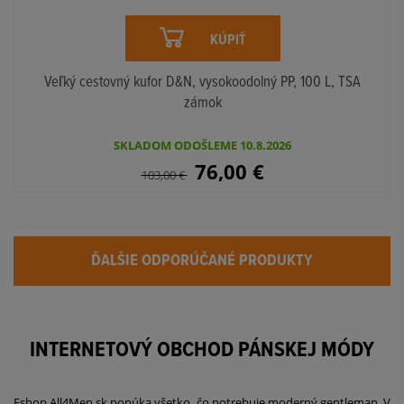
KÚPIŤ
Veľký cestovný kufor D&N, vysokoodolný PP, 100 L, TSA
zámok
SKLADOM ODOŠLEME 10.8.2026
76,00
€
103,00
€
ĎALŠIE ODPORÚČANÉ PRODUKTY
INTERNETOVÝ OBCHOD PÁNSKEJ MÓDY
Eshop All4Men.sk ponúka všetko, čo potrebuje moderný gentleman. V