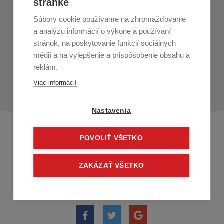
stránke
Zákaznícky servis
Súbory cookie používame na zhromažďovanie
Prihláste sa k odberu noviniek
a analýzu informácií o výkone a používaní
stránok, na poskytovanie funkcií sociálnych
Prihlásiť
médií a na vylepšenie a prispôsobenie obsahu a
reklám.
Zo zasielania sa môžete kedykoľvek
odhlásiť.
Určený pre
Viac informácií
osoby staršie ako 16 rokov!
Nastavenia
POVOLIŤ VŠETKO
ZAKÁZAŤ VŠETKO