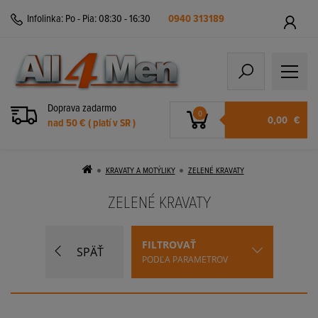
Infolinka:
Po - Pia: 08:30 - 16:30
0940 313189
Doprava zadarmo
0
0,00
€
nad 50 € ( platí v SR )
KRAVATY A MOTÝLIKY
ZELENÉ KRAVATY
ZELENÉ KRAVATY
FILTROVAŤ
SPÄŤ
PODĽA PARAMETROV