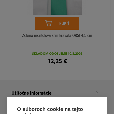
KÚPIŤ
Zelená mentolová slim kravata ORSI 4,5 cm
SKLADOM ODOŠLEME 10.8.2026
12,25
€
Užitočné informácie
Nákup v All4Men.sk
O súboroch cookie na tejto