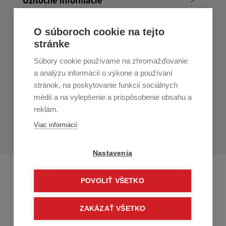
Užitočné informácie
Nákup v All4Men.sk
O súboroch cookie na tejto
stránke
Zákaznícky servis
Súbory cookie používame na zhromažďovanie
Prihláste sa k odberu noviniek
a analýzu informácií o výkone a používaní
stránok, na poskytovanie funkcií sociálnych
Prihlásiť
médií a na vylepšenie a prispôsobenie obsahu a
reklám.
Zo zasielania sa môžete kedykoľvek
odhlásiť.
Určený pre
Viac informácií
osoby staršie ako 16 rokov!
Nastavenia
POVOLIŤ VŠETKO
ZAKÁZAŤ VŠETKO