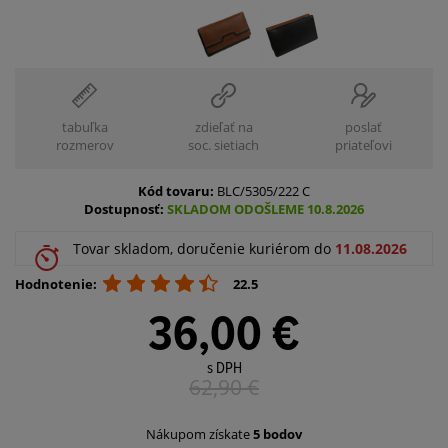
tabuľka
zdieľať na
poslať
rozmerov
soc. sietiach
priateľovi
Kód tovaru:
BLC/5305/222 C
Dostupnosť:
SKLADOM ODOŠLEME 10.8.2026
Tovar skladom, doručenie kuriérom do
11.08.2026
Hodnotenie:
22.5
36,00 €
s DPH
62,90
€
Nákupom získate
5 bodov