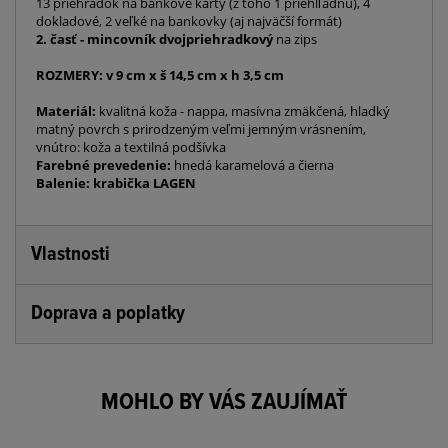
13 priehradok na bankové karty (z toho 1 priehlľadnú), 4
dokladové, 2 veľké na bankovky (aj najväčší formát)
2. časť - mincovník dvojpriehradkový
na zips
ROZMERY: v 9 cm x š 14,5 cm x h 3,5 cm
Materiál:
kvalitná koža - nappa, masívna zmäkčená, hladký
matný povrch s prirodzeným veľmi jemným vrásnením,
vnútro: koža a textilná podšívka
Farebné prevedenie:
hnedá karamelová a čierna
Balenie: krabička LAGEN
Vlastnosti
Doprava a poplatky
MOHLO BY VÁS ZAUJÍMAŤ