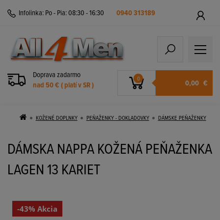
Infolinka:
Po - Pia: 08:30 - 16:30
0940 313189
Doprava zadarmo
0
0,00
€
nad 50 € ( platí v SR )
KOŽENÉ DOPLNKY
PEŇAŽENKY - DOKLADOVKY
DÁMSKE PEŇAŽENKY
DÁMSKA NAPPA KOŽENÁ PEŇAŽENKA
LAGEN 13 KARIET
-43% Akcia