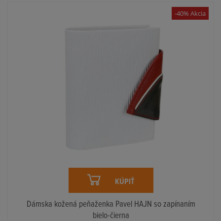
-40% Akcia
KÚPIŤ
Dámska kožená peňaženka Pavel HAJN so zapínaním
bielo-čierna