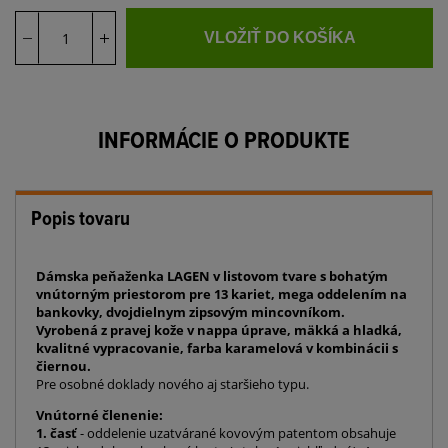
VLOŽIŤ DO KOŠÍKA
INFORMÁCIE O PRODUKTE
Popis tovaru
Dámska peňaženka LAGEN v listovom tvare s bohatým
vnútorným priestorom pre 13 kariet, mega oddelením na
bankovky, dvojdielnym zipsovým mincovníkom.
Vyrobená z pravej kože v nappa úprave, mäkká a hladká,
kvalitné vypracovanie, farba karamelová v kombinácii s
čiernou.
Pre osobné doklady nového aj staršieho typu.
Vnútorné členenie:
1. časť
- oddelenie uzatvárané kovovým patentom obsahuje