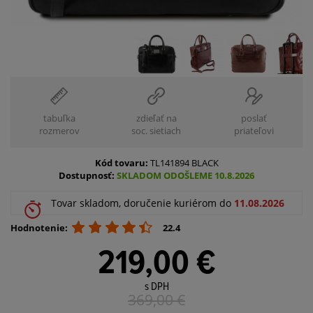
tabuľka
zdieľať na
poslať
rozmerov
soc. sietiach
priateľovi
Kód tovaru:
TL141894 BLACK
Dostupnosť:
SKLADOM ODOŠLEME 10.8.2026
Tovar skladom, doručenie kuriérom do
11.08.2026
Hodnotenie:
22.4
219,00 €
s DPH
369,00
€