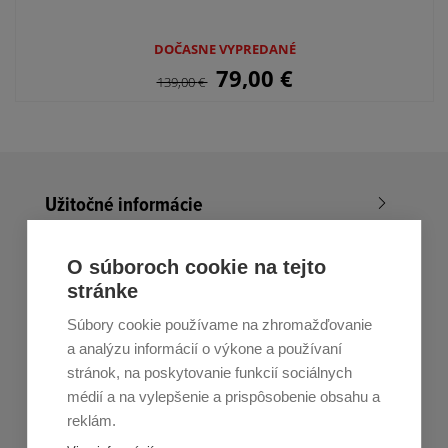
DOČASNE VYPREDANÉ
79,00
€
139,00
€
Užitočné informácie
Nákup v All4Men.sk
O súboroch cookie na tejto
stránke
Zákaznícky servis
Súbory cookie používame na zhromažďovanie
Prihláste sa k odberu noviniek
a analýzu informácií o výkone a používaní
stránok, na poskytovanie funkcií sociálnych
Prihlásiť
médií a na vylepšenie a prispôsobenie obsahu a
reklám.
Zo zasielania sa môžete kedykoľvek
odhlásiť.
Určený pre