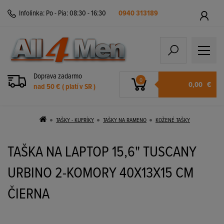
Infolinka:
Po - Pia: 08:30 - 16:30
0940 313189
Doprava zadarmo
0
0,00
€
nad 50 € ( platí v SR )
TAŠKY - KUFRÍKY
TAŠKY NA RAMENO
KOŽENÉ TAŠKY
TAŠKA NA LAPTOP 15,6" TUSCANY
URBINO 2-KOMORY 40X13X15 CM
ČIERNA