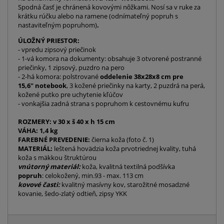
Spodná časť je chránená kovovými nôžkami. Nosí sa v ruke za
krátku rúčku alebo na ramene (odnímateľný popruh s
nastaviteľným popruhom)
.
ÚLOŽNÝ PRIESTOR:
- vpredu zipsový priečinok
- 1-vá komora na dokumenty: obsahuje 3 otvorené postranné
priečinky, 1 zipsový, puzdro na pero
- 2-há komora: polstrované
oddelenie 38x28x8 cm pre
15,6" notebook
, 3 kožené priečinky na karty, 2 puzdrá na perá,
kožené putko pre uchytenie kľúčov
- vonkajšia zadná strana s popruhom k cestovnému kufru
ROZMERY: v
30 x š 40 x h 15
cm
VÁHA: 1,4 kg
FAREBNÉ PREVEDENIE:
čierna koža (foto č. 1)
MATERIÁL:
leštená hovädzia koža prvotriednej kvality, tuhá
koža s mäkkou štruktúrou
vnútorný materiál:
koža, kvalitná textilná podšívka
popruh
: celokožený, min.93 - max. 113 cm
kovové časti:
kvalitný masívny kov, starožitné mosadzné
kovanie, šedo-zlatý odtieň, zipsy YKK