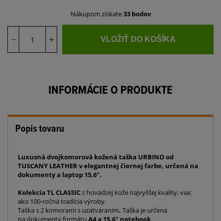
Nákupom získate
33 bodov
VLOŽIŤ DO KOŠÍKA
INFORMÁCIE O PRODUKTE
Popis tovaru
Luxusná dvojkomorová kožená taška URBINO od
TUSCANY LEATHER v elegantnej čiernej farbe, určená na
dokumenty a laptop 15.6".
Kolekcia TL CLASSIC
z hovädzej kože najvyššej kvality, viac
ako 100-ročná tradícia výroby.
Taška s 2 komorami s uzatváraním
.
Taška je určená
na dokumenty formátu
A4 a 15,6" notebook
.