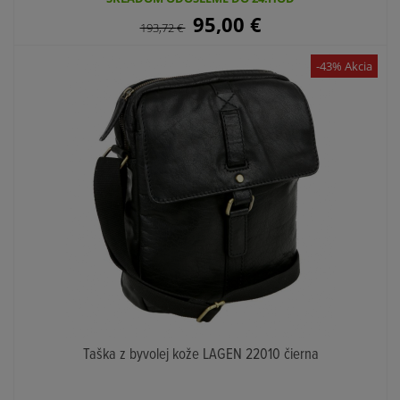
95,00
€
193,72
€
-43% Akcia
Taška z byvolej kože LAGEN 22010 čierna