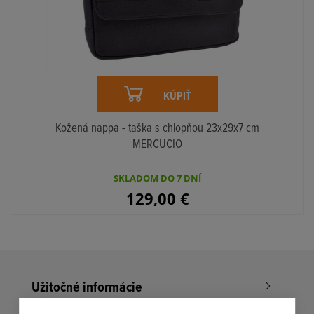
KÚPIŤ
Kožená nappa - taška s chlopňou 23x29x7 cm
MERCUCIO
SKLADOM DO 7 DNÍ
129,00
€
Užitočné informácie