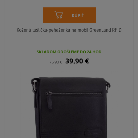
KÚPIŤ
Kožená taštička-peňaženka na mobil GreenLand RFID
SKLADOM ODOŠLEME DO 24.HOD
39,90
€
75,90
€