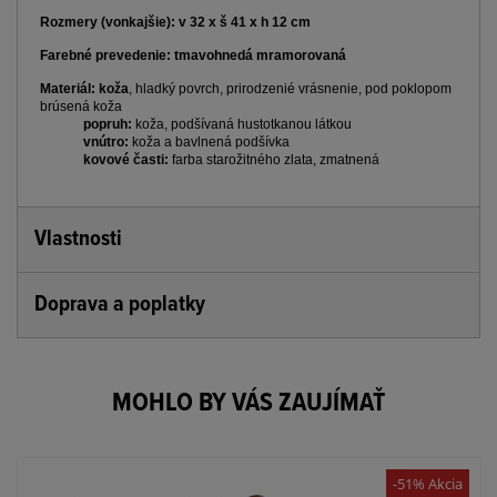
Rozmery (vonkajšie): v 32 x š 41 x h 12 cm
Farebné prevedenie: tmavohnedá mramorovaná
Materiál: koža
, hladký povrch, prirodzenié vrásnenie, pod poklopom
brúsená koža
popruh:
koža, podšívaná hustotkanou látkou
vnútro:
koža a bavlnená podšívka
kovové časti:
farba starožitného zlata, zmatnená
Vlastnosti
Doprava a poplatky
MOHLO BY VÁS ZAUJÍMAŤ
-51% Akcia