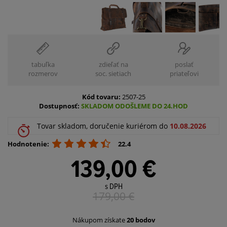
tabuľka
zdieľať na
poslať
rozmerov
soc. sietiach
priateľovi
Kód tovaru:
2507-25
Dostupnosť:
SKLADOM ODOŠLEME DO 24.HOD
Tovar skladom, doručenie kuriérom do
10.08.2026
Hodnotenie:
22.4
139,00 €
s DPH
179,00
€
Nákupom získate
20 bodov