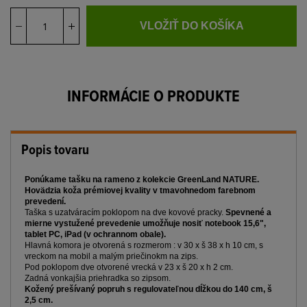
VLOŽIŤ DO KOŠÍKA
INFORMÁCIE O PRODUKTE
Popis tovaru
Ponúkame tašku na rameno z kolekcie GreenLand NATURE.
Hovädzia koža prémiovej kvality v tmavohnedom farebnom
prevedení.
Taška s uzatváracím poklopom na dve kovové pracky.
Spevnené a
mierne vystužené prevedenie umožňuje nosiť notebook 15,6",
tablet PC, iPad (v ochrannom obale).
Hlavná komora je otvorená s rozmerom : v 30 x š 38 x h 10 cm, s
vreckom na mobil a malým priečinokm na zips.
Pod poklopom dve otvorené vrecká v 23 x š 20 x h 2 cm.
Zadná vonkajšia priehradka so zipsom.
Kožený prešívaný popruh s regulovateľnou dĺžkou do 140 cm, š
2,5 cm.