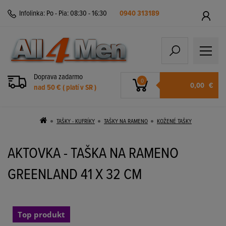
Infolinka:
Po - Pia: 08:30 - 16:30
0940 313189
Doprava zadarmo
0
0,00
€
nad 50 € ( platí v SR )
TAŠKY - KUFRÍKY
TAŠKY NA RAMENO
KOŽENÉ TAŠKY
AKTOVKA - TAŠKA NA RAMENO
GREENLAND 41 X 32 CM
Top produkt