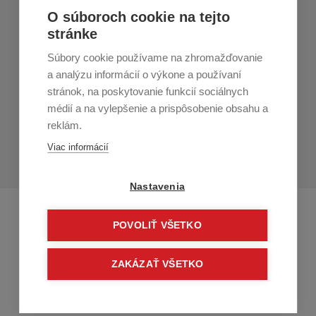
Nákup v All4Men.sk
O súboroch cookie na tejto
stránke
Zákaznícky servis
Súbory cookie používame na zhromažďovanie
Prihláste sa k odberu noviniek
a analýzu informácií o výkone a používaní
stránok, na poskytovanie funkcií sociálnych
Prihlásiť
médií a na vylepšenie a prispôsobenie obsahu a
reklám.
Zo zasielania sa môžete kedykoľvek
odhlásiť.
Určený pre
Viac informácií
osoby staršie ako 16 rokov!
Nastavenia
POVOLIŤ VŠETKO
ZAKÁZAŤ VŠETKO