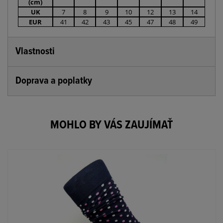
(cm)
UK
7
8
9
10
12
13
14
EUR
41
42
43
45
47
48
49
Vlastnosti
Doprava a poplatky
MOHLO BY VÁS ZAUJÍMAŤ