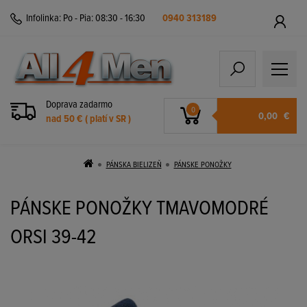
Infolinka:
Po - Pia: 08:30 - 16:30
0940 313189
Doprava zadarmo
0
0,00
€
nad 50 € ( platí v SR )
PÁNSKA BIELIZEŇ
PÁNSKE PONOŽKY
PÁNSKE PONOŽKY TMAVOMODRÉ
ORSI 39-42