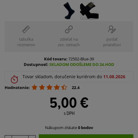
tabuľka
zdieľať na
poslať
rozmerov
soc. sietiach
priateľovi
Kód tovaru:
72502-Blue-39
Dostupnosť:
SKLADOM ODOŠLEME DO 24.HOD
Tovar skladom, doručenie kuriérom do
11.08.2026
Hodnotenie:
22.4
5,00 €
s DPH
Nákupom získate
0 bodov