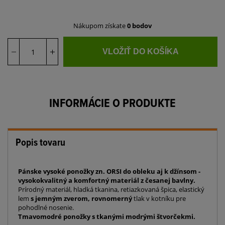
Nákupom získate
0 bodov
VLOŽIŤ DO KOŠÍKA
INFORMÁCIE O PRODUKTE
Popis tovaru
Pánske vysoké ponožky zn. ORSI do obleku aj k džínsom -
vysokokvalitný a komfortný materiál z česanej bavlny.
Prírodný materiál, hladká tkanina, retiazkovaná špica, elastický
lem
s jemným zverom, rovnomerný
tlak v kotníku pre
pohodlné nosenie.
Tmavomodré ponožky s tkanými modrými štvorčekmi.