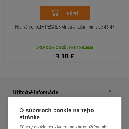
KÚPIŤ
Hrejivé ponožky PESAIL s vlnou a kašmírom sivé 43-47
SKLADOM ODOŠLEME 10.8.2026
3,10
€
Užitočné informácie
Nákup v All4Men.sk
O súboroch cookie na tejto
stránke
Zákaznícky servis
Súbory cookie používame na zhromažďovanie