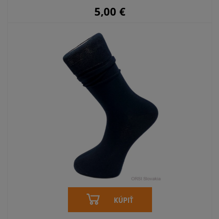
5,00
€
KÚPIŤ