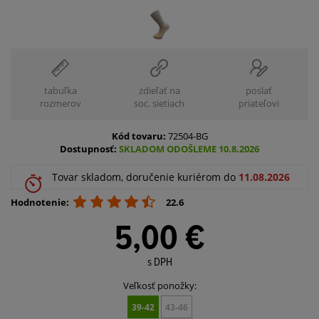
tabuľka
zdieľať na
poslať
rozmerov
soc. sietiach
priateľovi
Kód tovaru:
72504-BG
Dostupnosť:
SKLADOM ODOŠLEME 10.8.2026
Tovar skladom, doručenie kuriérom do
11.08.2026
Hodnotenie:
22.6
5,00 €
s DPH
Veľkosť ponožky:
39-42
43-46