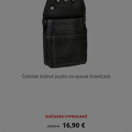
Čašnícke kožené puzdro na opasok GreenLand
DOČASNE VYPREDANÉ
16,90
€
29,95
€