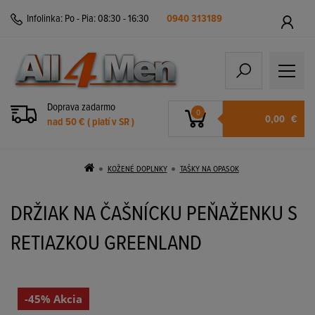
Infolinka:
Po - Pia: 08:30 - 16:30
0940 313189
Doprava zadarmo
0
0,00
€
nad 50 € ( platí v SR )
KOŽENÉ DOPLNKY
TAŠKY NA OPASOK
DRŽIAK NA ČAŠNÍCKU PEŇAŽENKU S
RETIAZKOU GREENLAND
-45% Akcia