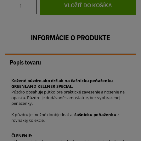
VLOŽIŤ DO KOŠÍKA
INFORMÁCIE O PRODUKTE
Popis tovaru
Kožené púzdro ako držiak na čašnícku peňaženku
GREENLAND KELLNER SPECIAL.
Púzdro obsahuje pútko pre praktické zavesenie a nosenie na
opasku. Púzdro je dodávané samostatne, bez vyobrazenej
peňaženky.
K púzdru je možné doobjednať aj
čašnícku peňaženku
z
rovnakej kolekcie.
ČLENENIE: