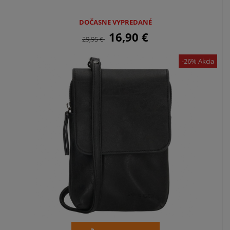
DOČASNE VYPREDANÉ
16,90
€
29,95
€
-26% Akcia