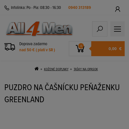
Infolinka:
Po - Pia: 08:30 - 16:30
0940 313189
Doprava zadarmo
0
0,00
€
nad 50 € ( platí v SR )
KOŽENÉ DOPLNKY
TAŠKY NA OPASOK
PUZDRO NA ČAŠNÍCKU PEŇAŽENKU
GREENLAND