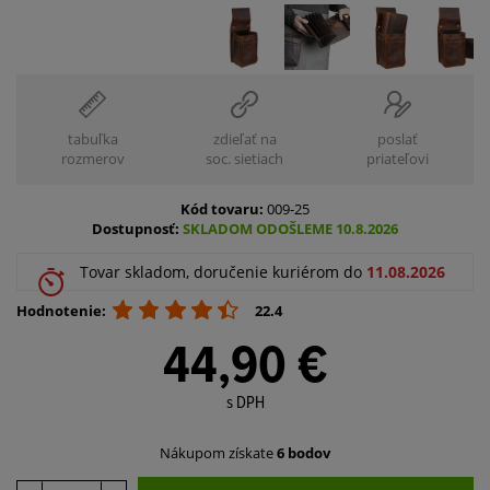
tabuľka
zdieľať na
poslať
rozmerov
soc. sietiach
priateľovi
Kód tovaru:
009-25
Dostupnosť:
SKLADOM ODOŠLEME 10.8.2026
Tovar skladom, doručenie kuriérom do
11.08.2026
Hodnotenie:
22.4
44,90 €
s DPH
Nákupom získate
6 bodov