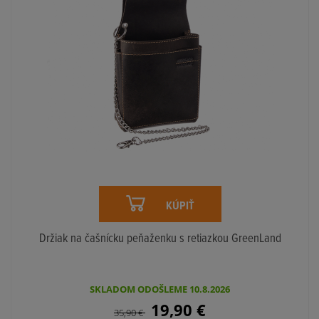
KÚPIŤ
Držiak na čašnícku peňaženku s retiazkou GreenLand
SKLADOM ODOŠLEME 10.8.2026
19,90
€
35,90
€