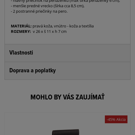
- hlavný priečinok na peňaženku (max šírka peňaženky 6 cm),
- menšie predné vrecko (šírka cca 8,5 cm),
- 2 postranné priečinky na pero.
MATERIÁL:
pravá koža, vnútro - koža a textília
ROZMERY:
v 26 x š 11 x h 7 cm
Vlastnosti
Doprava a poplatky
MOHLO BY VÁS ZAUJÍMAŤ
-45% Akcia