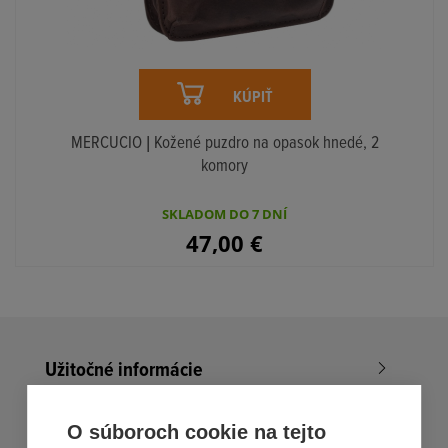
KÚPIŤ
MERCUCIO | Kožené puzdro na opasok hnedé, 2
komory
SKLADOM DO 7 DNÍ
47,00
€
Užitočné informácie
Nákup v All4Men.sk
O súboroch cookie na tejto