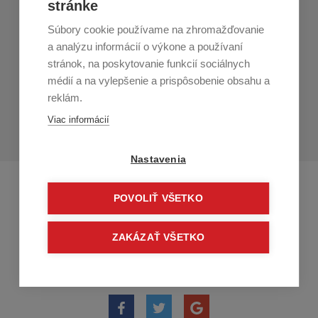
stránke
Zákaznícky servis
Súbory cookie používame na zhromažďovanie
Prihláste sa k odberu noviniek
a analýzu informácií o výkone a používaní
stránok, na poskytovanie funkcií sociálnych
Prihlásiť
médií a na vylepšenie a prispôsobenie obsahu a
reklám.
Zo zasielania sa môžete kedykoľvek
odhlásiť.
Určený pre
Viac informácií
osoby staršie ako 16 rokov!
Nastavenia
POVOLIŤ VŠETKO
ZAKÁZAŤ VŠETKO