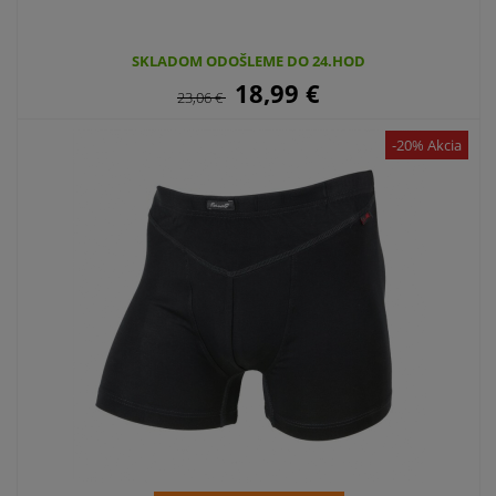
SKLADOM ODOŠLEME DO 24.HOD
18,99
€
23,06
€
-20% Akcia