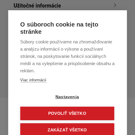
Užitočné informácie
Nákup v All4Men.sk
O súboroch cookie na tejto
stránke
Zákaznícky servis
Súbory cookie používame na zhromažďovanie
Prihláste sa k odberu noviniek
a analýzu informácií o výkone a používaní
stránok, na poskytovanie funkcií sociálnych
Prihlásiť
médií a na vylepšenie a prispôsobenie obsahu a
reklám.
Zo zasielania sa môžete kedykoľvek
odhlásiť.
Určený pre
Viac informácií
osoby staršie ako 16 rokov!
Nastavenia
POVOLIŤ VŠETKO
ZAKÁZAŤ VŠETKO