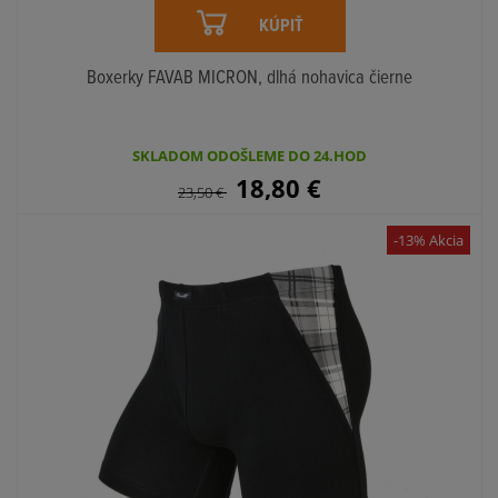
KÚPIŤ
Boxerky FAVAB MICRON, dlhá nohavica čierne
SKLADOM ODOŠLEME DO 24.HOD
18,80
€
23,50
€
-13% Akcia