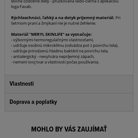
Bočné ozdobné diely - prúžkovaná šedo-čierna s aplikáciou
loga Favab.
Rýchloschnúci, ľahký a na dotyk príjemný materiál.
Pri
šetrnom praní a žmýkaní nie je nutné žehlenie.
Materiál "MERYL SKINLIFE" sa vyznačuje:
- výbornými termoregulačnými vlastnosťami,
- udržuje osobnú mikroklímu (odvádza pot z povrchu tela),
- udržuje prirodzenú hladinu baktérií na povrchu tela,
- antialergický - nevytvára nepríjemný zápach,
- nemení svoj tvar a vlastnosti počas používania.
Vlastnosti
Doprava a poplatky
MOHLO BY VÁS ZAUJÍMAŤ