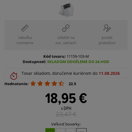
tabuľka
zdieľať na
poslať
rozmerov
soc. sietiach
priateľovi
Kód tovaru:
11159-103-M
Dostupnosť:
SKLADOM ODOŠLEME DO 24.HOD
Tovar skladom, doručenie kuriérom do
11.08.2026
Hodnotenie:
22.5
18,95 €
s DPH
23,47
€
Veľkosť boxerky: