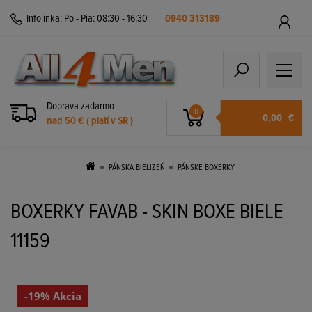
Infolinka:
Po - Pia: 08:30 - 16:30
0940 313189
Doprava zadarmo
0
0,00
€
nad 50 € ( platí v SR )
PÁNSKA BIELIZEŇ
PÁNSKE BOXERKY
BOXERKY FAVAB - SKIN BOXE BIELE
11159
-19% Akcia