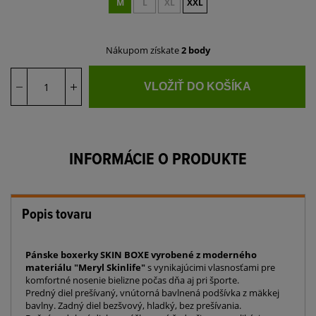
M
L
XL
XXL
Nákupom získate
2 body
VLOŽIŤ DO KOŠÍKA
INFORMÁCIE O PRODUKTE
Popis tovaru
Pánske boxerky SKIN BOXE vyrobené z moderného
materiálu "Meryl Skinlife"
s vynikajúcimi vlasnosťami pre
komfortné nosenie bielizne počas dňa aj pri športe.
Predný diel prešívaný, vnútorná bavlnená podšívka z mäkkej
bavlny. Zadný diel bezšvový, hladký, bez prešívania.