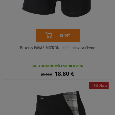
KÚPIŤ
Boxerky FAVAB MICRON, dlhá nohavica čierne
SKLADOM ODOŠLEME 10.8.2026
18,80
€
23,50
€
-13% Akcia