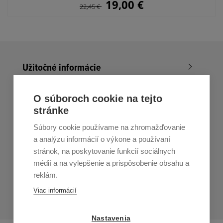
19,00
€
22,45
€
Užitočné informácie
Nákup v All4Men.sk
O súboroch cookie na tejto
stránke
Zákaznícky servis
Súbory cookie používame na zhromažďovanie
Prihláste sa k odberu noviniek
a analýzu informácií o výkone a používaní
stránok, na poskytovanie funkcií sociálnych
Prihlásiť
médií a na vylepšenie a prispôsobenie obsahu a
reklám.
Zo zasielania sa môžete kedykoľvek
odhlásiť.
Určený pre
Viac informácií
osoby staršie ako 16 rokov!
Nastavenia