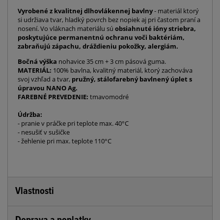
Vyrobené z kvalitnej dlhovlákennej bavlny
- materiál ktorý
si udržiava tvar, hladký povrch bez nopiek aj pri častom praní a
nosení. Vo vláknach materiálu sú
obsiahnuté ióny striebra,
poskytujúce permanentnú ochranu voči baktériám,
zabraňujú zápachu, dráždieniu pokožky, alergiám
.
Bočná výška
nohavice 35 cm + 3 cm pásová guma.
MATERIÁL:
100% bavlna, kvalitný materiál, ktorý zachováva
svoj vzhľad a tvar,
pružný, stálofarebný bavlnený úplet s
úpravou NANO Ag.
FAREBNÉ PREVEDENIE:
tmavomodré
Údržba:
- pranie v práčke pri teplote max. 40°C
- nesušiť v sušičke
- žehlenie pri max. teplote 110°C
Vlastnosti