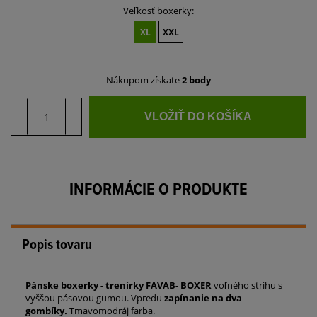
Veľkosť boxerky:
XL
XXL
Nákupom získate
2 body
VLOŽIŤ DO KOŠÍKA
INFORMÁCIE O PRODUKTE
Popis tovaru
Pánske boxerky - trenírky FAVAB- BOXER
voľného strihu s
vyššou pásovou gumou.
Vpredu
zapínanie na dva
gombíky
.
Tmavomodráj farba.