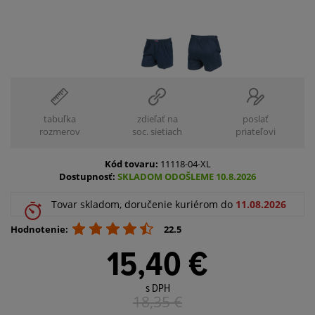
tabuľka
zdieľať na
poslať
rozmerov
soc. sietiach
priateľovi
Kód tovaru:
11118-04-XL
Dostupnosť:
SKLADOM ODOŠLEME 10.8.2026
Tovar skladom, doručenie kuriérom do
11.08.2026
Hodnotenie:
22.5
15,40 €
s DPH
18,35
€