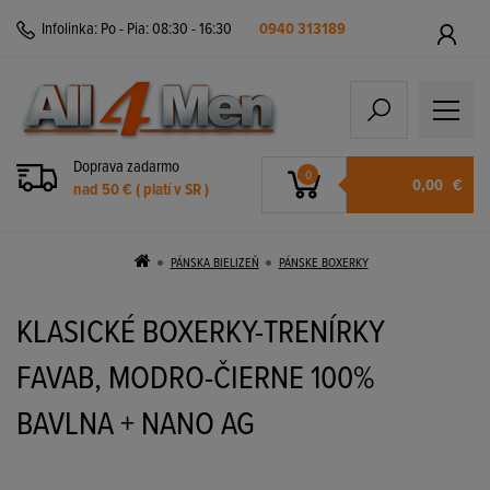
Infolinka:
Po - Pia: 08:30 - 16:30
0940 313189
Doprava zadarmo
0
0,00
€
nad 50 € ( platí v SR )
PÁNSKA BIELIZEŇ
PÁNSKE BOXERKY
KLASICKÉ BOXERKY-TRENÍRKY
FAVAB, MODRO-ČIERNE 100%
BAVLNA + NANO AG