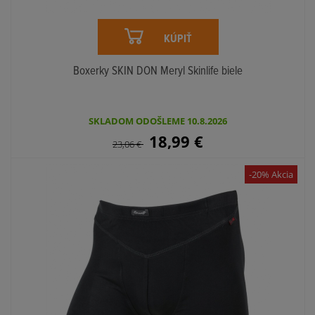
KÚPIŤ
Boxerky SKIN DON Meryl Skinlife biele
SKLADOM ODOŠLEME 10.8.2026
18,99
€
23,06
€
-20% Akcia