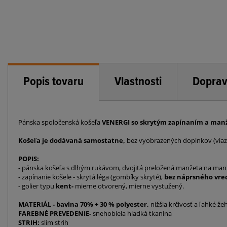
Popis tovaru
Vlastnosti
Doprav
Pánska spoločenská košeľa
VENERGI
so skrytým zapínaním a manže
Košeľa je dodávaná samostatne,
bez vyobrazených doplnkov (viaz
POPIS:
- pánska košeľa s dlhým rukávom, dvojitá preložená manžeta na m
- zapínanie košele - skrytá léga (gombíky skryté),
bez náprsného vre
- golier typu
kent-
mierne otvorený, mierne vystužený.
MATERIÁL - bavlna 70% + 30 % polyester,
nižšia krčivosť a ľahké že
FAREBNÉ PREVEDENIE-
snehobiela hladká tkanina
STRIH:
slim strih