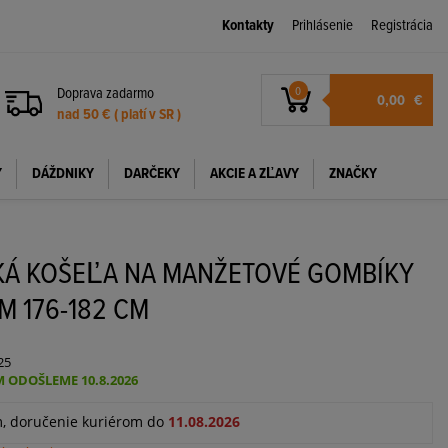
Kontakty
Prihlásenie
Registrácia
Doprava zadarmo
0
0,00
€
nad 50 € ( platí v SR )
Y
DÁŽDNIKY
DARČEKY
AKCIE A ZĽAVY
ZNAČKY
KÁ KOŠEĽA NA MANŽETOVÉ GOMBÍKY
M 176-182 CM
25
 ODOŠLEME 10.8.2026
m, doručenie kuriérom do
11.08.2026