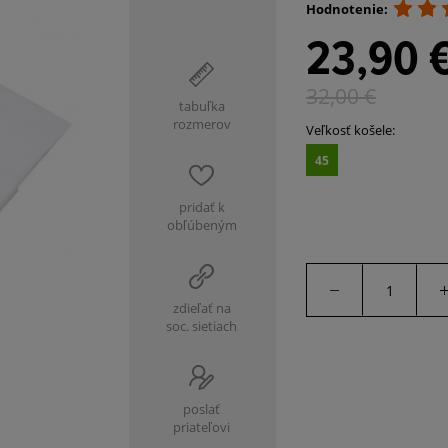
Hodnotenie:
23,90 
32,00
€
tabuľka
rozmerov
Veľkosť košele:
45
pridať k
obľúbeným
zdieľať na
soc. sietiach
poslať
priateľovi