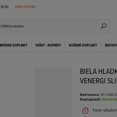
- 16:30
0940 313189
MÓDNE DOPLNKY
TAŠKY - KUFRÍKY
KOŽENÉ DOPLNKY
BATOH
BIELA HLAD
VENERGI SLI
Kód tovaru:
SF11200-2
Dostupnosť:
SKLADOM
Tovar sklado