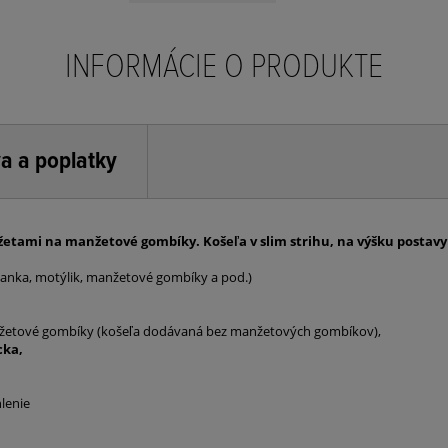
INFORMÁCIE O PRODUKTE
a a poplatky
tami na manžetové gombíky. Košeľa v slim strihu, na výšku postavy 
anka, motýlik, manžetové gombíky a pod.)
anžetové gombíky (košeľa dodávaná bez manžetových gombíkov),
cka,
hlenie