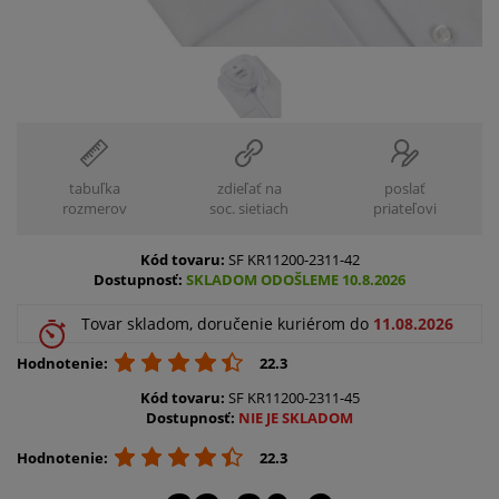
tabuľka
zdieľať na
poslať
rozmerov
soc. sietiach
priateľovi
Kód tovaru:
SF KR11200-2311-42
Dostupnosť:
SKLADOM ODOŠLEME 10.8.2026
Tovar skladom, doručenie kuriérom do
11.08.2026
Hodnotenie:
22.3
Kód tovaru:
SF KR11200-2311-45
Dostupnosť:
NIE JE SKLADOM
Hodnotenie:
22.3