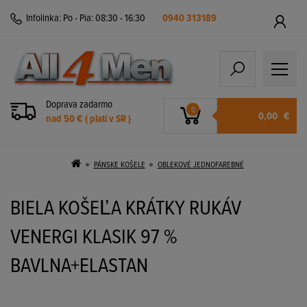
Infolinka:
Po - Pia: 08:30 - 16:30
0940 313189
Doprava zadarmo
0
0,00
€
nad 50 € ( platí v SR )
PÁNSKE KOŠELE
OBLEKOVÉ JEDNOFAREBNÉ
BIELA KOŠEĽA KRÁTKY RUKÁV
VENERGI KLASIK 97 %
BAVLNA+ELASTAN