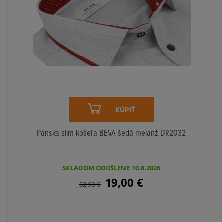
KÚPIŤ
Pánska slim košeľa BEVA šedá melanž DR2032
SKLADOM ODOŠLEME 10.8.2026
19,00
€
32,90
€