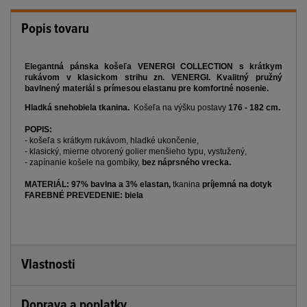
Popis tovaru
Elegantná pánska košeľa
VENERGI COLLECTION
s krátkym
rukávom v klasickom strihu zn. VENERGI. Kvalitný pružný
bavlnený materiál s prímesou elastanu pre komfortné nosenie.
Hladká snehobiela tkanina.
Košeľa na výšku postavy
176 - 182 cm.
POPIS:
- košeľa s krátkym rukávom, hladké ukončenie,
- klasický, mierne otvorený golier menšieho typu, vystužený,
- zapínanie košele na gombíky,
bez náprsného vrecka.
MATERIÁL: 97% bavlna a 3% elastan,
tkanina
príjemná na dotyk
FAREBNÉ PREVEDENIE: biela
Vlastnosti
Doprava a poplatky