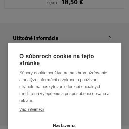
18,50
€
31,90
€
Užitočné informácie
Nákup v All4Men.sk
O súboroch cookie na tejto
stránke
Zákaznícky servis
Súbory cookie používame na zhromažďovanie
Prihláste sa k odberu noviniek
a analýzu informácií o výkone a používaní
stránok, na poskytovanie funkcií sociálnych
Prihlásiť
médií a na vylepšenie a prispôsobenie obsahu a
reklám.
Zo zasielania sa môžete kedykoľvek
odhlásiť.
Určený pre
Viac informácií
osoby staršie ako 16 rokov!
Nastavenia