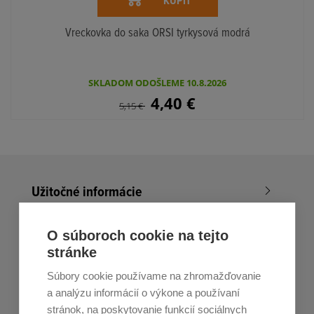
KÚPIŤ
Vreckovka do saka ORSI tyrkysová modrá
SKLADOM ODOŠLEME 10.8.2026
4,40
€
5,15
€
Užitočné informácie
Nákup v All4Men.sk
O súboroch cookie na tejto
stránke
Zákaznícky servis
Súbory cookie používame na zhromažďovanie
Prihláste sa k odberu noviniek
a analýzu informácií o výkone a používaní
stránok, na poskytovanie funkcií sociálnych