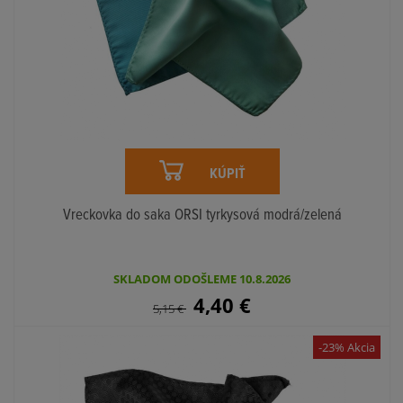
KÚPIŤ
Vreckovka do saka ORSI tyrkysová modrá/zelená
SKLADOM ODOŠLEME 10.8.2026
4,40
€
5,15
€
-23% Akcia