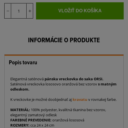
VLOŽIŤ DO KOŠÍKA
INFORMÁCIE O PRODUKTE
Popis tovaru
Elegantná saténová
pánska vreckovka do saka ORSI.
Saténová vreckovka lososovo oranžová bez vzorov
s matným
odleskom.
K vreckovke je možné doobjednať aj
kravatu
v rovnakej farbe.
MATERIÁL:
100% polyester, kvalitná tkanina bez vzorov,
elegantný zamatový odlesk
FAREBNÉ PREVEDENIE:
oranžová lososová
ROZMERY:
cca 24 x 24 cm