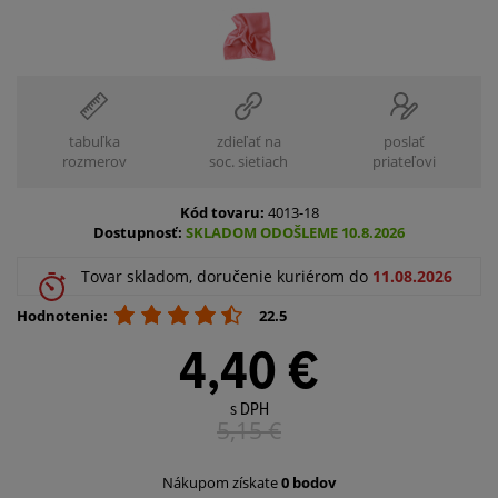
tabuľka
zdieľať na
poslať
rozmerov
soc. sietiach
priateľovi
Kód tovaru:
4013-18
Dostupnosť:
SKLADOM ODOŠLEME 10.8.2026
Tovar skladom, doručenie kuriérom do
11.08.2026
Hodnotenie:
22.5
4,40 €
s DPH
5,15
€
Nákupom získate
0 bodov