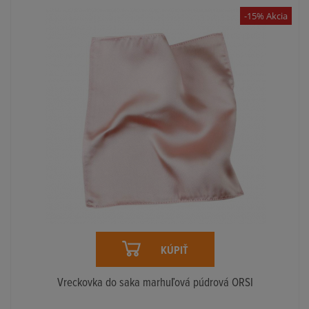
-15% Akcia
KÚPIŤ
Vreckovka do saka marhuľová púdrová ORSI