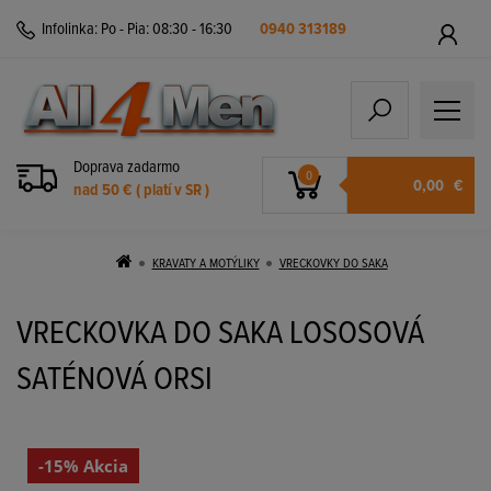
Infolinka:
Po - Pia: 08:30 - 16:30
0940 313189
Doprava zadarmo
0
0,00
€
nad 50 € ( platí v SR )
KRAVATY A MOTÝLIKY
VRECKOVKY DO SAKA
VRECKOVKA DO SAKA LOSOSOVÁ
SATÉNOVÁ ORSI
-15% Akcia