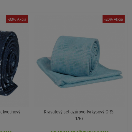
-33% Akcia
-20% Akcia
, kvetinový
Kravatový set azúrovo-tyrkysový ORSI
1767
KÚPIŤ