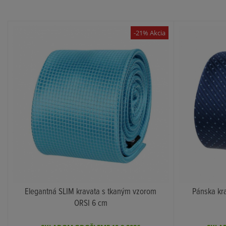
-21% Akcia
Elegantná SLIM kravata s tkaným vzorom
Pánska kr
ORSI 6 cm
KÚPIŤ