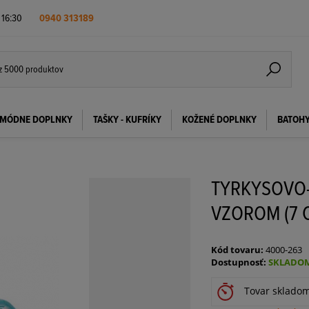
- 16:30
0940 313189
MÓDNE DOPLNKY
TAŠKY - KUFRÍKY
KOŽENÉ DOPLNKY
BATOH
TYRKYSOVO-
VZOROM (7 
Kód tovaru:
4000-263
Dostupnosť:
SKLADOM
Tovar sklado