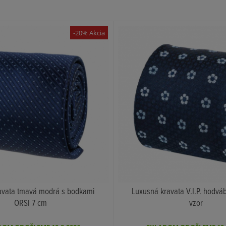
-20% Akcia
avata tmavá modrá s bodkami
Luxusná kravata V.I.P. hodváb
ORSI 7 cm
vzor
KÚPIŤ
KÚPIŤ