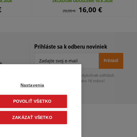
8.2026
SKLADOM ODOŠLEME 10.8.2026
€
16,00
€
20,00
€
Prihláste sa k odberu noviniek
Prihlásiť
le
h
Zo zasielania sa môžete kedykoľvek
odhlásiť.
Určený pre osoby staršie ako 16 rokov!
Nastavenia
POVOLIŤ VŠETKO
ZAKÁZAŤ VŠETKO