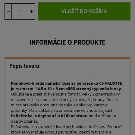
VLOŽIŤ DO KOŠÍKA
INFORMÁCIE O PRODUKTE
Popis tovaru
Koňakovo-hnedá dámska kožená peňaženka CHARLOTTE
je rozmermi 14,5 x 10 x 3 cm väčší stredný typ peňaženky
.
Obľúbená a praktická veľkosť a formát. Veľký 2-priehradkový
mincovník so zipsom, umiestnený z vonkajšej strany, čím sú
mince prakticky dostupné po ruke. Bankovky, kartové
priečinky 14x a doklady sú umiestnené vo vnútornej časti.
Peňaženka je doplnená o RFID ochranu
pred odčítaním
údajov z kariet.
Peňaženka je vyrobená z kvalitnej hovädzej kože tzv. "Bronco",
ktorá sa vyznačuje svojou pevnosťou, pekným tvarom a