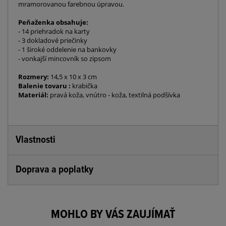
mramorovanou farebnou úpravou.
Peňaženka obsahuje:
- 14 priehradok na karty
- 3 dokladové priečinky
- 1 široké oddelenie na bankovky
- vonkajší mincovník so zipsom
Rozmery:
14,5 x 10 x 3 cm
Balenie tovaru :
krabička
Materiál:
pravá koža, vnútro - koža, textilná podšívka
Vlastnosti
Doprava a poplatky
MOHLO BY VÁS ZAUJÍMAŤ