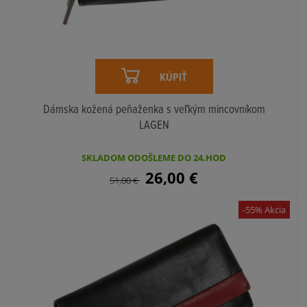
KÚPIŤ
Dámska kožená peňaženka s veľkým mincovníkom
LAGEN
SKLADOM ODOŠLEME DO 24.HOD
26,00
€
51,00
€
-55% Akcia