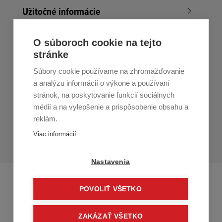
Užitočné informácie
Nákup v All4Men.sk
O súboroch cookie na tejto
stránke
Zákaznícky servis
Súbory cookie používame na zhromažďovanie
Prihláste sa k odberu noviniek
a analýzu informácií o výkone a používaní
stránok, na poskytovanie funkcií sociálnych
Prihlásiť
médií a na vylepšenie a prispôsobenie obsahu a
reklám.
Zo zasielania sa môžete kedykoľvek
odhlásiť.
Určený pre
Viac informácií
osoby staršie ako 16 rokov!
Nastavenia
POVOLIŤ VŠETKO
ZAKÁZAŤ VŠETKO