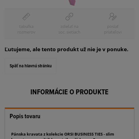
tabuľka
zdieľať na
poslať
rozmerov
soc. sietiach
priateľovi
Ľutujeme, ale tento produkt už nie je v ponuke.
Späť na hlavnú stránku
INFORMÁCIE O PRODUKTE
Popis tovaru
Pánska kravata z kolekcie ORSI BUSINESS TIES - slim