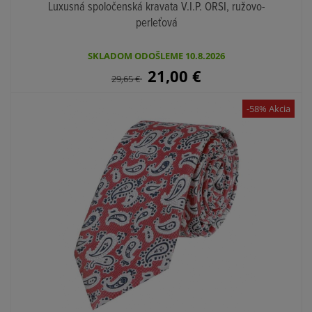
Luxusná spoločenská kravata V.I.P. ORSI, ružovo-
perleťová
SKLADOM ODOŠLEME 10.8.2026
21,00
€
29,65
€
-58% Akcia