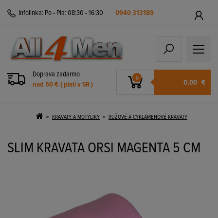
Infolinka:
Po - Pia: 08:30 - 16:30
0940 313189
Doprava zadarmo
0
0,00
€
nad 50 € ( platí v SR )
KRAVATY A MOTÝLIKY
RUŽOVÉ A CYKLÁMENOVÉ KRAVATY
SLIM KRAVATA ORSI MAGENTA 5 CM