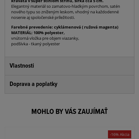
kravata v super štíhlom strihu, šírka cca 5 cm.
Elegantný materiál so zamatovo-hladkým povrchom, satén
nového typu so zníženým leskom, vhodný na každodenné
nosenie aj spoločenské príležitosti.
Farebné prevedenie: cyklámenová ( ružová magenta)
MATERIÁL: 100% polyester,
vnútorná vložka pre objem viazanky,
podšívka - tkaný polyester
Vlastnosti
Doprava a poplatky
MOHLO BY VÁS ZAUJÍMAŤ
-16% Akcia