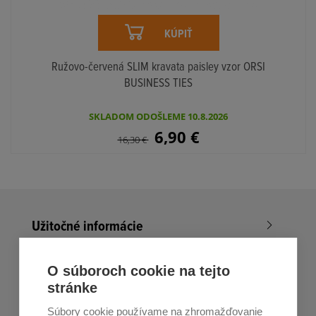
KÚPIŤ
Ružovo-červená SLIM kravata paisley vzor ORSI
BUSINESS TIES
SKLADOM ODOŠLEME 10.8.2026
6,90
€
16,30
€
Užitočné informácie
Nákup v All4Men.sk
O súboroch cookie na tejto
stránke
Zákaznícky servis
Súbory cookie používame na zhromažďovanie