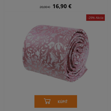
16,90
€
20,00
€
-29% Akcia
KÚPIŤ