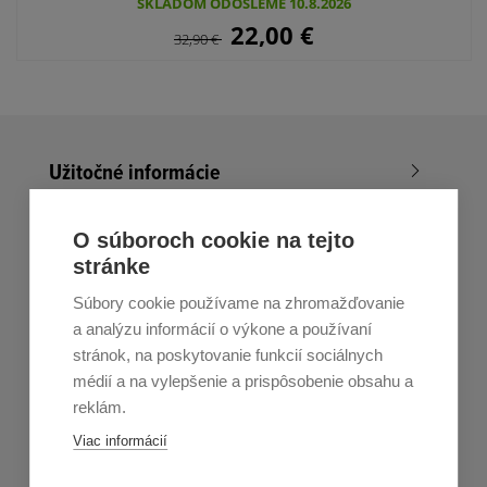
SKLADOM ODOŠLEME 10.8.2026
22,00
€
32,90
€
Užitočné informácie
Nákup v All4Men.sk
O súboroch cookie na tejto
stránke
Zákaznícky servis
Súbory cookie používame na zhromažďovanie
Prihláste sa k odberu noviniek
a analýzu informácií o výkone a používaní
stránok, na poskytovanie funkcií sociálnych
Prihlásiť
médií a na vylepšenie a prispôsobenie obsahu a
reklám.
Zo zasielania sa môžete kedykoľvek
odhlásiť.
Určený pre
Viac informácií
osoby staršie ako 16 rokov!