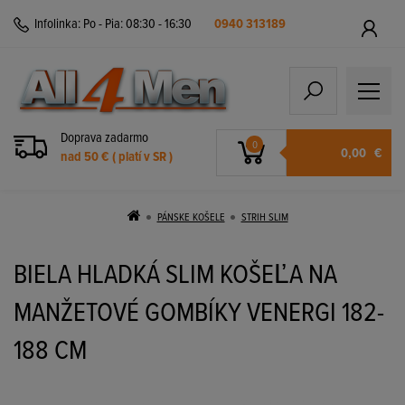
Infolinka:
Po - Pia: 08:30 - 16:30
0940 313189
Doprava zadarmo
0
0,00
€
nad 50 € ( platí v SR )
PÁNSKE KOŠELE
STRIH SLIM
BIELA HLADKÁ SLIM KOŠEĽA NA
MANŽETOVÉ GOMBÍKY VENERGI 182-
188 CM