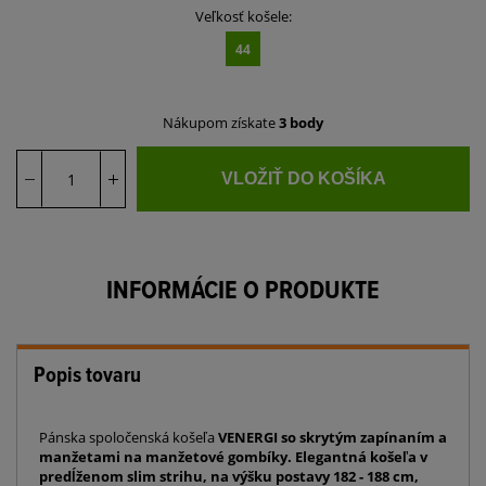
Veľkosť košele:
44
Nákupom získate
3 body
VLOŽIŤ DO KOŠÍKA
INFORMÁCIE O PRODUKTE
Popis tovaru
Pánska spoločenská košeľa
VENERGI
so skrytým zapínaním a
manžetami na manžetové gombíky. Elegantná košeľa v
predĺženom slim strihu, na výšku postavy 182 - 188 cm,