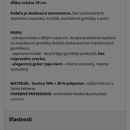
dĺžka rukáva 70 cm.
Košeľa je dodávaná samostatne,
bez vyobrazených
doplnkov (viazanka, motýlik, manžetové gombíky a pod.)
POPIS:
- pánska košeľa s dlhým rukávom, dvojitá preložená manžeta
na manžetové gombíky (košeľa dodávaná bez manžetových
gombíkov),
- zapínanie košele - skrytá léga (gombíky prekryté),
bez
náprsného vrecka,
-
elegantný golier typu kent -
mierne otvorený, mierne
vystužený.
MATERIÁL - bavlna 70% + 30 % polyester,
nižšia krčivosť a
ľahké žehlenie
FAREBNÉ PREVEDENIE-
snehobiela hladká tkanina (bez
vzorov)
Vlastnosti