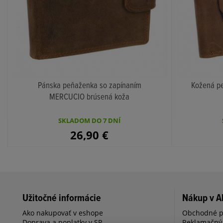
Pánska peňaženka so zapínaním
Kožená p
MERCUCIO brúsená koža
KÚPIŤ
SKLADOM DO 7 DNÍ
26,90
€
Užitočné informácie
Nákup v A
Ako nakupovať v eshope
Obchodné 
Doprava a poplatky v SR
Reklamačný