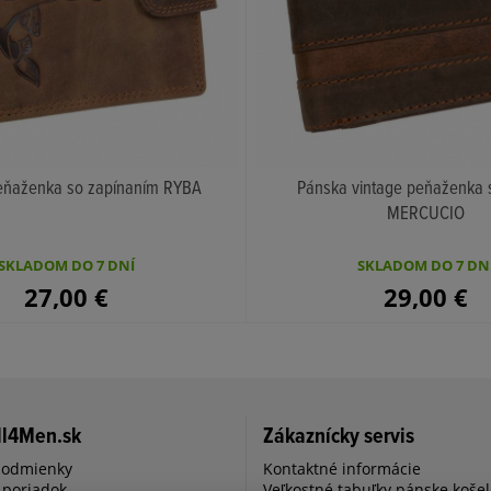
eňaženka so zapínaním RYBA
Pánska vintage peňaženka 
MERCUCIO
KÚPIŤ
KÚPIŤ
SKLADOM DO 7 DNÍ
SKLADOM DO 7 DN
27,00
€
29,00
€
ll4Men.sk
Zákaznícky servis
podmienky
Kontaktné informácie
 poriadok
Veľkostné tabuľky pánske koše