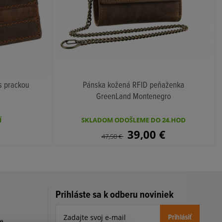
s prackou
Pánska kožená RFID peňaženka
GreenLand Montenegro
KÚPIŤ
Í
SKLADOM ODOŠLEME DO 24.HOD
39,00
€
47,50
€
Prihláste sa k odberu noviniek
Prihlásiť
le