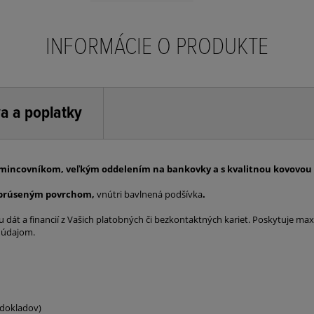
INFORMÁCIE O PRODUKTE
a a poplatky
incovníkom, veľkým oddelením na bankovky a s kvalitnou kovovou r
e brúseným povrchom,
vnútri bavlnená podšívka
.
dát a financií z Vašich platobných či bezkontaktných kariet. Poskytuje ma
 údajom.
p dokladov)