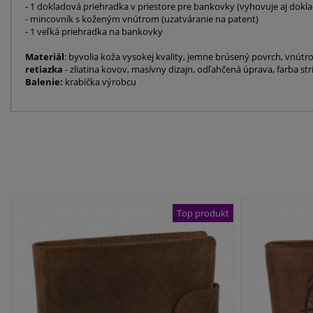
- 1 dokladová priehradka v priestore pre bankovky (vyhovuje aj dok
- mincovník s koženým vnútrom (uzatváranie na patent)
- 1 veľká priehradka na bankovky
Materiál
: byvolia koža vysokej kvality, jemne brúsený povrch, vnútro
retiazka
- zliatina kovov, masívny dizajn, odľahčená úprava, farba s
Balenie:
krabička výrobcu
Top produkt