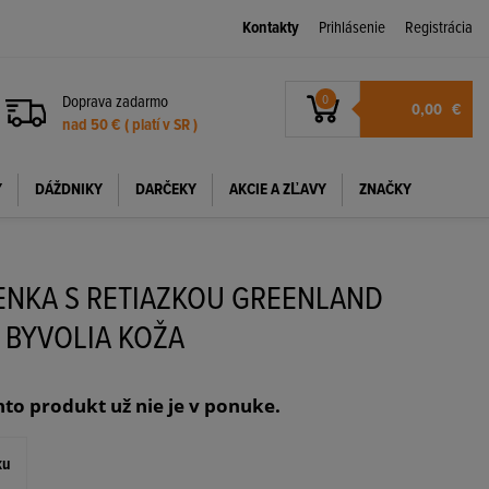
Kontakty
Prihlásenie
Registrácia
Doprava zadarmo
0
0,00
€
nad 50 € ( platí v SR )
Y
DÁŽDNIKY
DARČEKY
AKCIE A ZĽAVY
ZNAČKY
ENKA S RETIAZKOU GREENLAND
 BYVOLIA KOŽA
nto produkt už nie je v ponuke.
ku