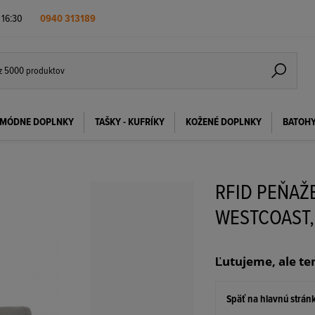
- 16:30
0940 313189
MÓDNE DOPLNKY
TAŠKY - KUFRÍKY
KOŽENÉ DOPLNKY
BATOH
RFID PEŇAŽ
WESTCOAST,
Ľutujeme, ale te
Späť na hlavnú strán