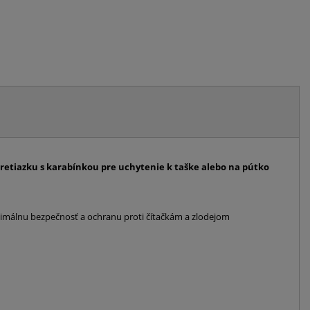
etiazku s karabínkou pre uchytenie k taške alebo na pútko
ximálnu bezpečnosť a ochranu proti čítačkám a zlodejom