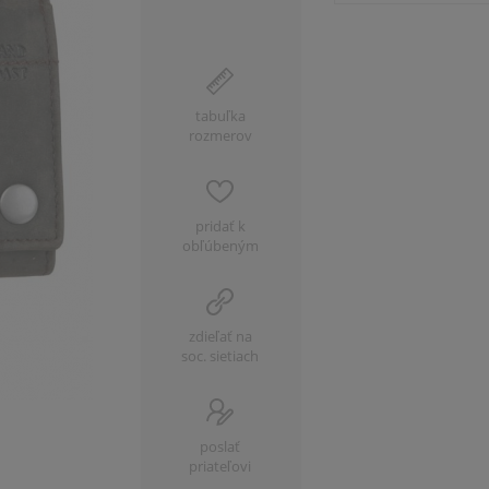
tabuľka
rozmerov
pridať k
obľúbeným
zdieľať na
soc. sietiach
poslať
priateľovi