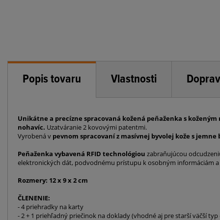
Popis tovaru
Vlastnosti
Doprav
Unikátne a precízne spracovaná kožená peňaženka s koženým m
nohavíc.
Uzatváranie 2 kovovými patentmi.
Vyrobená v
pevnom spracovaní z masívnej byvolej kože s jemn
Peňaženka vybavená RFID technológiou
zabraňujúcou odcudzeniu 
elektronických dát, podvodnému prístupu k osobným informáciám a
Rozmery: 12 x 9 x 2 cm
ČLENENIE:
- 4 priehradky na karty
- 2 + 1 priehľadný priečinok na doklady (vhodné aj pre starší väčší ty