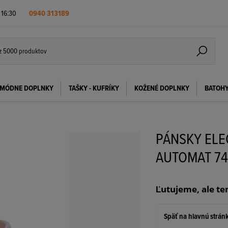
- 16:30
0940 313189
MÓDNE DOPLNKY
TAŠKY - KUFRÍKY
KOŽENÉ DOPLNKY
BATOH
PÁNSKY EL
AUTOMAT 74
Ľutujeme, ale te
Späť na hlavnú strán