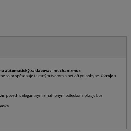
 na automatický zaklapovací mechanizmus.
ne sa prispôsobuje telesným tvarom a netlačí pri pohybe.
Okraje s
vou
, povrch s elegantným zmatneným odleskom, okraje bez
paska