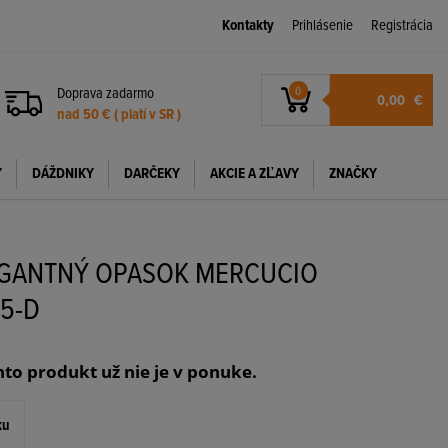
Kontakty
Prihlásenie
Registrácia
Doprava zadarmo
0
0,00
€
nad 50 € ( platí v SR )
Y
DÁŽDNIKY
DARČEKY
AKCIE A ZĽAVY
ZNAČKY
EGANTNÝ OPASOK MERCUCIO
5-D
nto produkt už nie je v ponuke.
ku