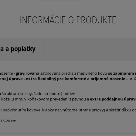
INFORMÁCIE O PRODUKTE
a a poplatky
nosenie -
gravírovaná
satinovaná pracka z masívneho kovu
so zapínaním
ej úprave - extra flexibilný pre komfortné a príjemné nosenie -
pruž
 štruktúra kresby, šedo-strieborný odtieň
 koža (3 mm) v koňakovom prevedení s pevnou a
extra poddajnou úpra
(nadvihnutím kovovej klapky na vnútornej strane pracky) a skrátiť dĺžku o
 15-20 cm