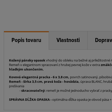
Popis tovaru
Vlastnosti
Doprav
Kožený pánsky opasok
vhodný do obleku na bežné aj príležitostné 
Remeň v elegantnom spracovaní z hrubej pevnej kože v extra
zmäkčen
hladkým ukončením.
Kovová elegantná pracka - 6 x 3,8 cm,
povrch satinovaný, pôsobivá
Remeň - šírka 3,5 cm, pravá koža - hovädzia,
úprava BLANC,
hrubá
prešívania
-
skracovateľný:
remeň je možné jednoducho vybrať z pracky 
SPRÁVNA DĹŽKA OPASKA -
optimálna dĺžka opaska je obvod pása +