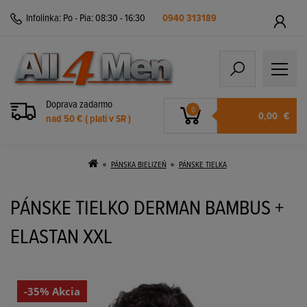
Infolinka:
Po - Pia: 08:30 - 16:30
0940 313189
Doprava zadarmo
0
0,00
€
nad 50 € ( platí v SR )
PÁNSKA BIELIZEŇ
PÁNSKE TIELKA
PÁNSKE TIELKO DERMAN BAMBUS +
ELASTAN XXL
-35% Akcia