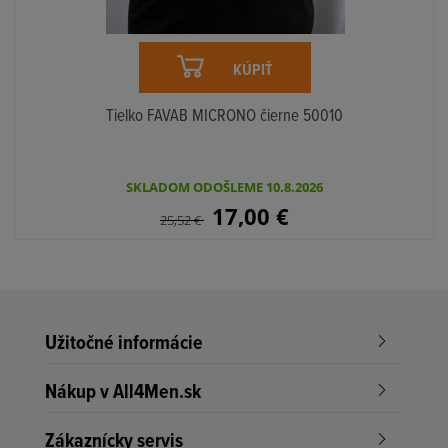
KÚPIŤ
Tielko FAVAB MICRONO čierne 50010
SKLADOM ODOŠLEME 10.8.2026
17,00
€
25,52
€
Užitočné informácie
Nákup v All4Men.sk
Zákaznícky servis