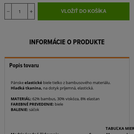
VLOŽIŤ DO KOŠÍKA
INFORMÁCIE O PRODUKTE
Popis tovaru
Pánske
elastické
biele tielko z bambusového materiálu.
Hladká tkanina,
na dotyk príjemná, elastická.
MATERIÁL:
62% bambus, 30% viskóza, 8% elastan
FAREBNÉ PREVEDENIE:
biele
BALENIE:
sáčok
TABUĽKA MIER - tričká