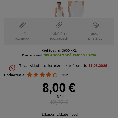
tabuľka
zdieľať na
poslať
rozmerov
soc. sietiach
priateľovi
Kód tovaru:
3900-XXL
Dostupnosť:
SKLADOM ODOŠLEME 10.8.2026
Tovar skladom, doručenie kuriérom do
11.08.2026
Hodnotenie:
22.2
8,00 €
s DPH
12,30
€
Nákupom získate
1 bod