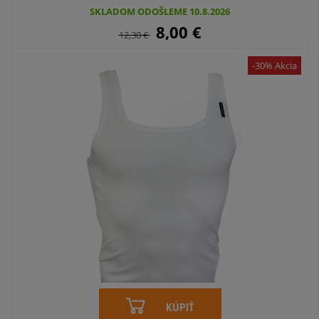
SKLADOM ODOŠLEME 10.8.2026
8,00
€
12,30
€
-30% Akcia
KÚPIŤ