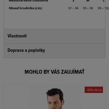
Medzinárodné číslovanie
S
M
L
Obvod hrudníka (cm)
91 – 94
95 – 98
99 – 10
Vlastnosti
Doprava a poplatky
MOHLO BY VÁS ZAUJÍMAŤ
-35% Akcia