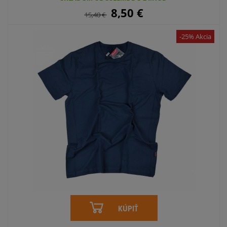
8,50
€
15,40
€
-25% Akcia
KÚPIŤ