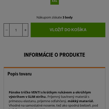
XXL
Nákupom získate
3 body
VLOŽIŤ DO KOŠÍKA
INFORMÁCIE O PRODUKTE
Popis tovaru
Pánske tričko VENTI s krátkym rukávom a okrúhlym
výstrihom v SLIM strihu.
Príjemný bavlnený materiál s
prímesou elastanu, príjemne odľahčený,
mäkký materiál.
Vhodné na samostatné nosenie, tiež ako spodná bielizeň, pod