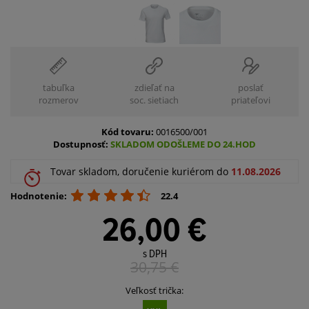
tabuľka
zdieľať na
poslať
rozmerov
soc. sietiach
priateľovi
Kód tovaru:
0016500/001
Dostupnosť:
SKLADOM ODOŠLEME DO 24.HOD
Tovar skladom, doručenie kuriérom do
11.08.2026
Hodnotenie:
22.4
26,00 €
s DPH
30,75
€
Veľkosť trička: