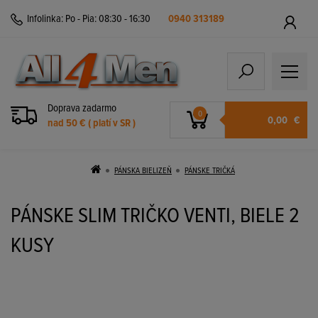
Infolinka:
Po - Pia: 08:30 - 16:30
0940 313189
Doprava zadarmo
0
0,00
€
nad 50 € ( platí v SR )
PÁNSKA BIELIZEŇ
PÁNSKE TRIČKÁ
PÁNSKE SLIM TRIČKO VENTI, BIELE 2
KUSY