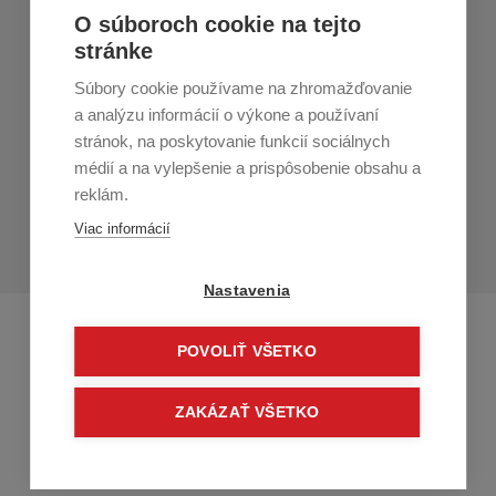
Nákup v All4Men.sk
O súboroch cookie na tejto
stránke
Zákaznícky servis
Súbory cookie používame na zhromažďovanie
Prihláste sa k odberu noviniek
a analýzu informácií o výkone a používaní
stránok, na poskytovanie funkcií sociálnych
Prihlásiť
médií a na vylepšenie a prispôsobenie obsahu a
reklám.
Zo zasielania sa môžete kedykoľvek
odhlásiť.
Určený pre
Viac informácií
osoby staršie ako 16 rokov!
Nastavenia
POVOLIŤ VŠETKO
ZAKÁZAŤ VŠETKO