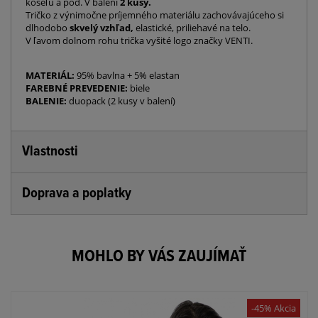
košeľu a pod. V balení
2 kusy.
Tričko z výnimočne príjemného materiálu zachovávajúceho si
dlhodobo
skvelý vzhľad,
elastické, priliehavé na telo.
V ľavom dolnom rohu trička vyšité logo značky VENTI.
MATERIÁL:
95% bavlna + 5% elastan
FAREBNÉ PREVEDENIE:
biele
BALENIE:
duopack (2 kusy v balení)
Vlastnosti
Doprava a poplatky
MOHLO BY VÁS ZAUJÍMAŤ
-45% Akcia