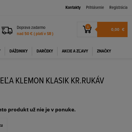
Kontakty
Prihlásenie
Registrácia
Doprava zadarmo
0
0,00
€
nad 50 € ( platí v SR )
Y
DÁŽDNIKY
DARČEKY
AKCIE A ZĽAVY
ZNAČKY
EĽA KLEMON KLASIK KR.RUKÁV
Á
nto produkt už nie je v ponuke.
ku