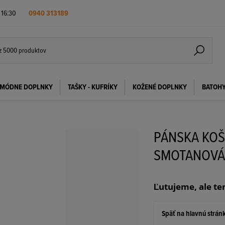
- 16:30
0940 313189
MÓDNE DOPLNKY
TAŠKY - KUFRÍKY
KOŽENÉ DOPLNKY
BATOH
PÁNSKA KOŠ
SMOTANOV
Ľutujeme, ale te
Späť na hlavnú strán