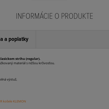
INFORMÁCIE O PRODUKTE
a a poplatky
sickom strihu (regular).
úžkovaný materiál s nižšou krčivosťou.
ilná výstuž,
R košele KLEMON