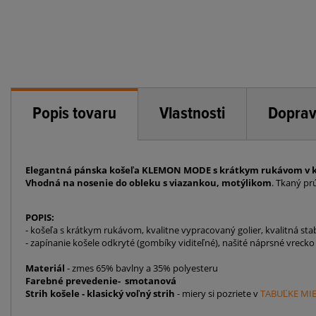
Popis tovaru
Vlastnosti
Doprav
Elegantná pánska košeľa KLEMON MODE s krátkym rukávom v kla
Vhodná na nosenie do obleku s viazankou, motýlikom
. Tkaný pr
POPIS:
- košeľa s krátkym rukávom, kvalitne vypracovaný golier, kvalitná stab
- zapínanie košele odkryté (gombíky viditeľné), našité náprsné vrecko
Materiál
- zmes 65% bavlny a 35% polyesteru
Farebné prevedenie- smotanová
Strih košele - klasický voľný strih
- miery si pozriete v
TABUĽKE MIE