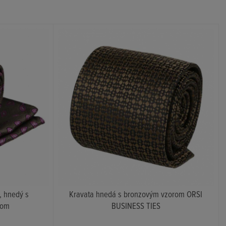
, hnedý s
Kravata hnedá s bronzovým vzorom ORSI
rom
BUSINESS TIES
KÚPIŤ