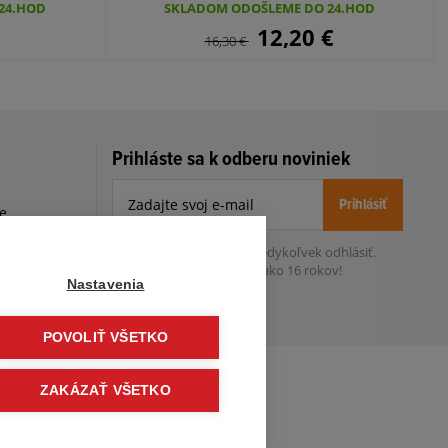
24.HOD
SKLADOM ODOŠLEME DO 24.HOD
12,20
€
16,30
€
Prihláste sa k odberu noviniek
Prihlásiť
le
h
Zo zasielania sa môžete kedykoľvek
odhlásiť.
Určený pre osoby staršie ako 16 rokov!
Nastavenia
POVOLIŤ VŠETKO
ZAKÁZAŤ VŠETKO