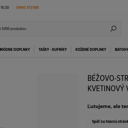
- 16:30
0940 313189
MÓDNE DOPLNKY
TAŠKY - KUFRÍKY
KOŽENÉ DOPLNKY
BATOH
BÉŽOVO-STR
KVETINOVÝ 
Ľutujeme, ale te
Späť na hlavnú strán