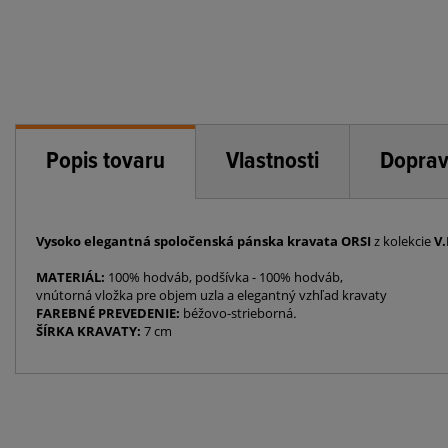
Popis tovaru
Vlastnosti
Doprav
Vysoko elegantná spoločenská pánska kravata ORSI
z kolekcie
V.
MATERIÁL:
100% hodváb, podšívka - 100% hodváb,
vnútorná vložka pre objem uzla a elegantný vzhľad kravaty
FAREBNÉ PREVEDENIE:
béžovo-strieborná
.
ŠÍRKA KRAVATY:
7 cm