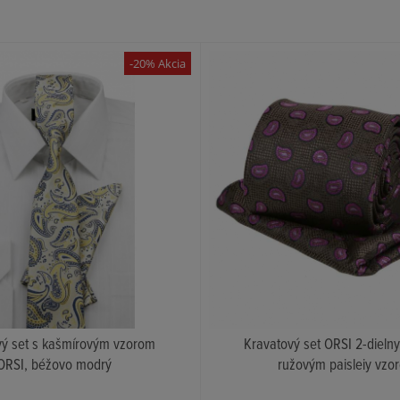
-20% Akcia
vý set s kašmírovým vzorom
Kravatový set ORSI 2-dielny
ORSI, béžovo modrý
ružovým paisleiy vzo
KÚPIŤ
KÚPIŤ