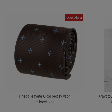
-20% Akcia
Hnedá kravata ORSI belasý vzor,
Kravato
mikrovlákno
KÚPIŤ