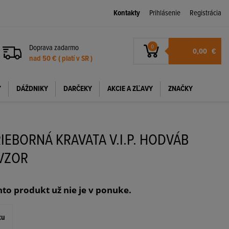
Kontakty
Prihlásenie
Registrácia
Doprava zadarmo
0
0,00
€
nad 50 € ( platí v SR )
Y
DÁŽDNIKY
DARČEKY
AKCIE A ZĽAVY
ZNAČKY
IEBORNÁ KRAVATA V.I.P. HODVÁB
VZOR
nto produkt už nie je v ponuke.
ku