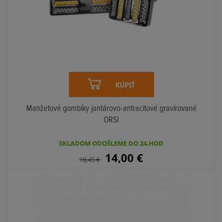
KÚPIŤ
Manžetové gombíky jantárovo-antracitové gravírované
ORSI
SKLADOM ODOŠLEME DO 24.HOD
14,00
€
18,45
€