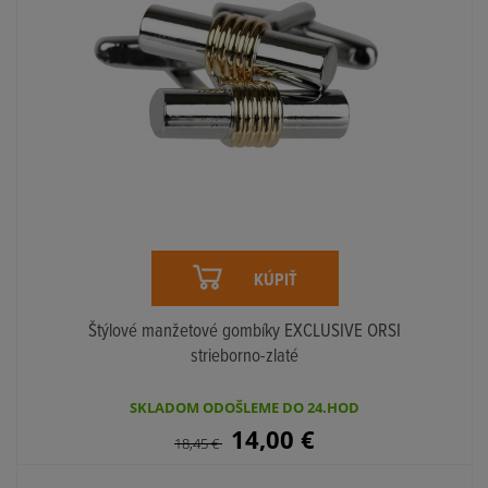
KÚPIŤ
Štýlové manžetové gombíky EXCLUSIVE ORSI
strieborno-zlaté
SKLADOM ODOŠLEME DO 24.HOD
14,00
€
18,45
€