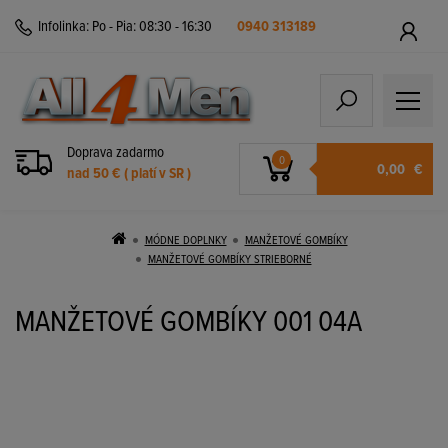
Infolinka:
Po - Pia: 08:30 - 16:30
0940 313189
Doprava zadarmo
0
0,00
€
nad 50 € ( platí v SR )
MÓDNE DOPLNKY
MANŽETOVÉ GOMBÍKY
MANŽETOVÉ GOMBÍKY STRIEBORNÉ
MANŽETOVÉ GOMBÍKY 001 04A