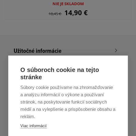
NIE JE SKLADOM
14,90
€
18,45
€
Užitočné informácie
Nákup v All4Men.sk
O súboroch cookie na tejto
stránke
Zákaznícky servis
Súbory cookie používame na zhromažďovanie
Prihláste sa k odberu noviniek
a analýzu informácií o výkone a používaní
stránok, na poskytovanie funkcií sociálnych
Prihlásiť
médií a na vylepšenie a prispôsobenie obsahu a
reklám.
Zo zasielania sa môžete kedykoľvek
odhlásiť.
Určený pre
Viac informácií
osoby staršie ako 16 rokov!