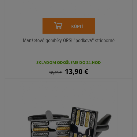
KÚPIŤ
Manžetové gombíky ORSI "podkova" strieborné
SKLADOM ODOŠLEME DO 24.HOD
13,90
€
18,45
€