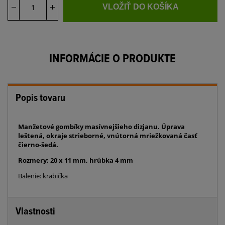
VLOŽIŤ DO KOŠÍKA
INFORMÁCIE O PRODUKTE
Popis tovaru
Manžetové gombíky masívnejšieho dizjanu. Úprava
leštená, okraje strieborné, vnútorná mriežkovaná časť
čierno-šedá.
Rozmery: 20 x 11 mm, hrúbka 4 mm
Balenie: krabička
Vlastnosti