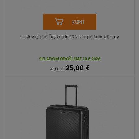
KÚPIŤ
Cestovný príručný kufrík D&N s popruhom k trolley
SKLADOM ODOŠLEME 10.8.2026
25,00
€
46,00
€