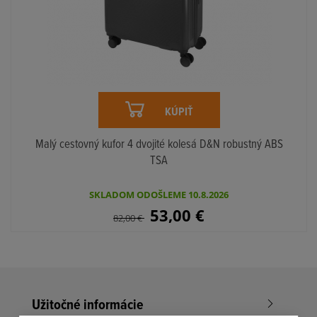
KÚPIŤ
Malý cestovný kufor 4 dvojité kolesá D&N robustný ABS
TSA
SKLADOM ODOŠLEME 10.8.2026
53,00
€
82,00
€
Užitočné informácie