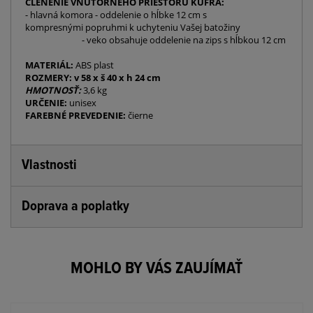
ČLENENIE VNÚTORNÉHO PRIESTORU KUFRA:
- hlavná komora - oddelenie o hĺbke 12 cm s
kompresnými popruhmi k uchyteniu Vašej batožiny
- veko obsahuje oddelenie na zips s hĺbkou 12 cm
MATERIÁL:
ABS plast
ROZMERY: v 58 x š 40 x h 24 cm
HMOTNOSŤ:
3,6 kg
URČENIE:
unisex
FAREBNÉ PREVEDENIE:
čierne
Vlastnosti
Doprava a poplatky
MOHLO BY VÁS ZAUJÍMAŤ