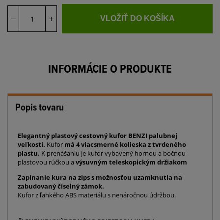
VLOŽIŤ DO KOŠÍKA
INFORMÁCIE O PRODUKTE
Popis tovaru
Elegantný plastový cestovný kufor BENZI palubnej
veľkosti.
Kufor
má 4 viacsmerné kolieska z tvrdeného
plastu.
K prenášaniu je kufor vybavený hornou a bočnou
plastovou rúčkou a
výsuvným teleskopickým držiakom
Zapínanie kura na zips s možnosťou uzamknutia na
zabudovaný číselný zámok.
Kufor z ľahkého ABS materiálu s nenáročnou údržbou.