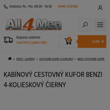
Infolinka:
Po - Pia: 08:30 - 16:30
0940 313189
Doprava zadarmo
0
0,00
€
nad 50 € ( platí v SR )
TAŠKY - KUFRÍKY
CESTOVNÉ KUFRE A DOPLNKY
MALÉ CESTOVNÉ KUFRE
KABÍNOVÝ CESTOVNÝ KUFOR BENZI
4-KOLIESKOVÝ ČIERNY