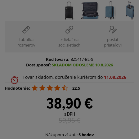
tabuľka
zdieľať na
poslať
rozmerov
soc. sietiach
priateľovi
Kód tovaru:
BZ5417-BL-S
Dostupnosť:
SKLADOM ODOŠLEME 10.8.2026
Tovar skladom, doručenie kuriérom do
11.08.2026
Hodnotenie:
22.5
38,90 €
s DPH
59,95
€
Nákupom získate
5 bodov