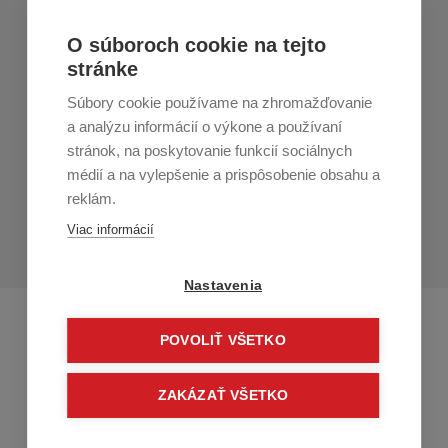
Nákup v All4Men.sk
O súboroch cookie na tejto
stránke
Zákaznícky servis
Súbory cookie používame na zhromažďovanie
Prihláste sa k odberu noviniek
a analýzu informácií o výkone a používaní
stránok, na poskytovanie funkcií sociálnych
Prihlásiť
médií a na vylepšenie a prispôsobenie obsahu a
reklám.
Zo zasielania sa môžete kedykoľvek
odhlásiť.
Určený pre
Viac informácií
osoby staršie ako 16 rokov!
Nastavenia
POVOLIŤ VŠETKO
ZAKÁZAŤ VŠETKO