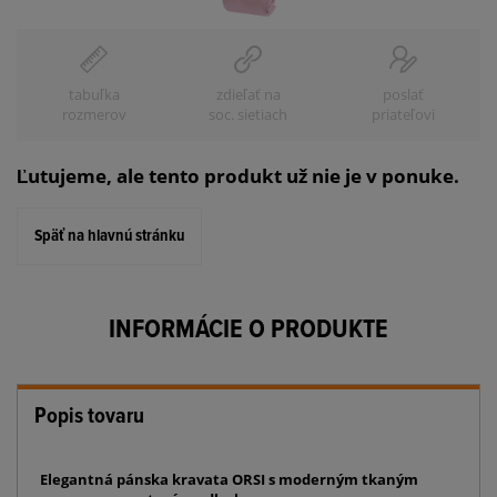
tabuľka
zdieľať na
poslať
rozmerov
soc. sietiach
priateľovi
Ľutujeme, ale tento produkt už nie je v ponuke.
Späť na hlavnú stránku
INFORMÁCIE O PRODUKTE
Popis tovaru
Elegantná pánska kravata ORSI s moderným tkaným