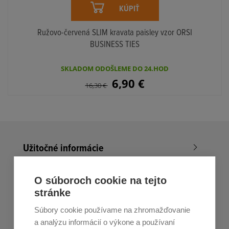
KÚPIŤ
Ružovo-červená SLIM kravata paisley vzor ORSI
BUSINESS TIES
SKLADOM ODOŠLEME DO 24.HOD
6,90
€
16,30
€
Užitočné informácie
Nákup v All4Men.sk
O súboroch cookie na tejto
stránke
Zákaznícky servis
Súbory cookie používame na zhromažďovanie
Prihláste sa k odberu noviniek
a analýzu informácií o výkone a používaní