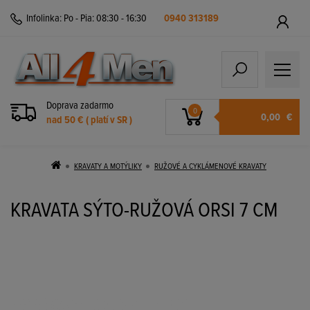
Infolinka:
Po - Pia: 08:30 - 16:30
0940 313189
Doprava zadarmo
0
0,00
€
nad 50 € ( platí v SR )
KRAVATY A MOTÝLIKY
RUŽOVÉ A CYKLÁMENOVÉ KRAVATY
KRAVATA SÝTO-RUŽOVÁ ORSI 7 CM