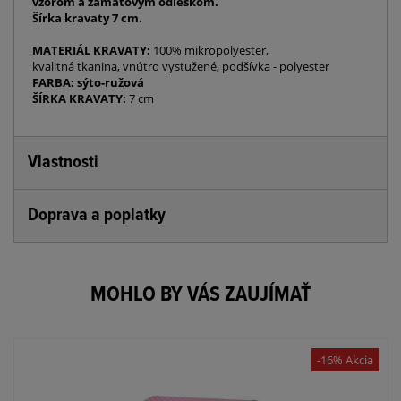
vzorom a zamatovým odleskom.
Šírka kravaty 7 cm.
MATERIÁL KRAVATY:
100% mikropolyester,
kvalitná tkanina, vnútro vystužené, podšívka - polyester
FARBA: sýto-ružová
ŠÍRKA KRAVATY:
7 cm
Vlastnosti
Doprava a poplatky
MOHLO BY VÁS ZAUJÍMAŤ
-16% Akcia