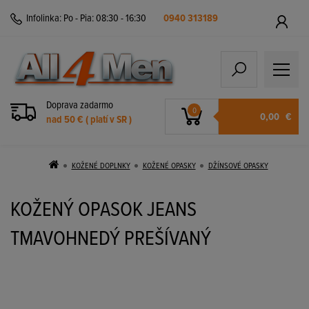
Infolinka:
Po - Pia: 08:30 - 16:30
0940 313189
Doprava zadarmo
0
0,00
€
nad 50 € ( platí v SR )
KOŽENÉ DOPLNKY
KOŽENÉ OPASKY
DŽÍNSOVÉ OPASKY
KOŽENÝ OPASOK JEANS
TMAVOHNEDÝ PREŠÍVANÝ