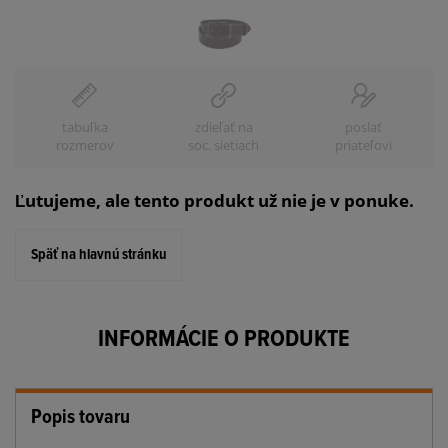
tabuľka
zdieľať na
poslať
rozmerov
soc. sietiach
priateľovi
Ľutujeme, ale tento produkt už nie je v ponuke.
Späť na hlavnú stránku
INFORMÁCIE O PRODUKTE
Popis tovaru