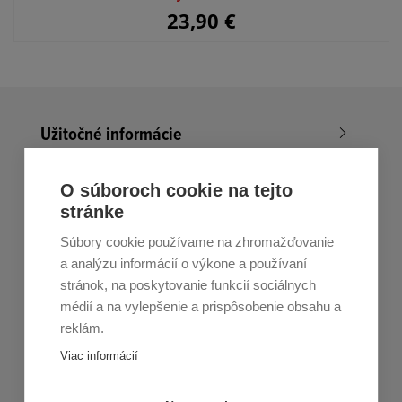
23,90
€
Užitočné informácie
Nákup v All4Men.sk
O súboroch cookie na tejto
stránke
Zákaznícky servis
Súbory cookie používame na zhromažďovanie
Prihláste sa k odberu noviniek
a analýzu informácií o výkone a používaní
stránok, na poskytovanie funkcií sociálnych
Prihlásiť
médií a na vylepšenie a prispôsobenie obsahu a
reklám.
Zo zasielania sa môžete kedykoľvek
odhlásiť.
Určený pre
Viac informácií
osoby staršie ako 16 rokov!