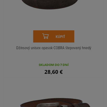
KÚPIŤ
Džínsový unisex opasok COBRA štepovaný hnedý
SKLADOM DO 7 DNÍ
28,60
€