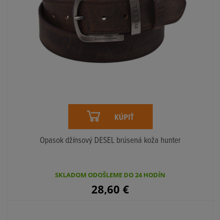
KÚPIŤ
Opasok džínsový DESEL brúsená koža hunter
SKLADOM ODOŠLEME DO 24 HODÍN
28,60
€