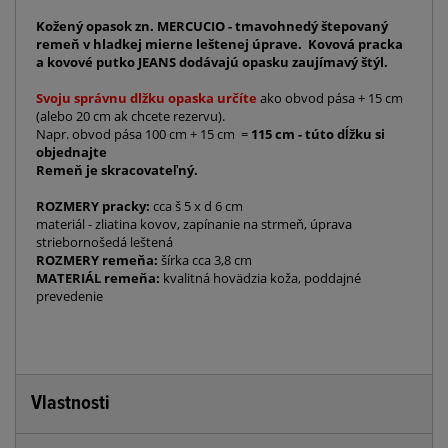
Kožený opasok zn. MERCUCIO - tmavohnedý štepovaný
remeň v hladkej mierne leštenej úprave. Kovová pracka
a kovové putko JEANS dodávajú opasku zaujímavý štýl.
Svoju správnu dlžku opaska určíte
ako obvod pása + 15 cm
(alebo 20 cm ak chcete rezervu).
Napr. obvod pása 100 cm + 15 cm =
115 cm - túto dĺžku si
objednajte
Remeň je skracovateľný.
ROZMERY pracky:
cca š 5 x d 6 cm
materiál - zliatina kovov, zapínanie na strmeň, úprava
striebornošedá leštená
ROZMERY remeňa:
šírka cca 3,8 cm
MATERIÁL remeňa:
kvalitná hovädzia koža, poddajné
prevedenie
Vlastnosti