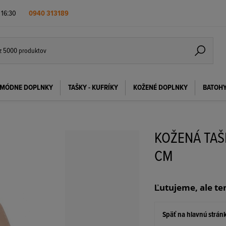
- 16:30
0940 313189
MÓDNE DOPLNKY
TAŠKY - KUFRÍKY
KOŽENÉ DOPLNKY
BATOH
KOŽENÁ TAŠ
CM
Ľutujeme, ale te
Späť na hlavnú strán