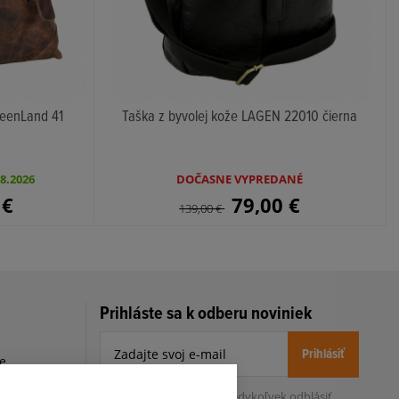
reenLand 41
Taška z byvolej kože LAGEN 22010 čierna
8.2026
DOČASNE VYPREDANÉ
0
€
79,00
€
139,00
€
Prihláste sa k odberu noviniek
Prihlásiť
le
h
Zo zasielania sa môžete kedykoľvek
odhlásiť.