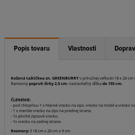
Popis tovaru
Vlastnosti
Doprav
Kožená taštičkea zn. GREENBURRY
v príručnej veľkosti 18 x 20 c
Ramenný
popruh šírky 2,5 cm-
nastaviteľný dĺžka
do 155 cm.
ČLENENIE:
- pod chlopňou-1 x hlavné vrecko na zips, vrecko na mobil a vrecko na
- 1 x menšie vrecko na zips na prednej strane,
- 1x ploché zipsové vrecko,
- 1x vrecko na zadnej strane.
Rozmery:
š 18 cm x 20 cm x 9 cm