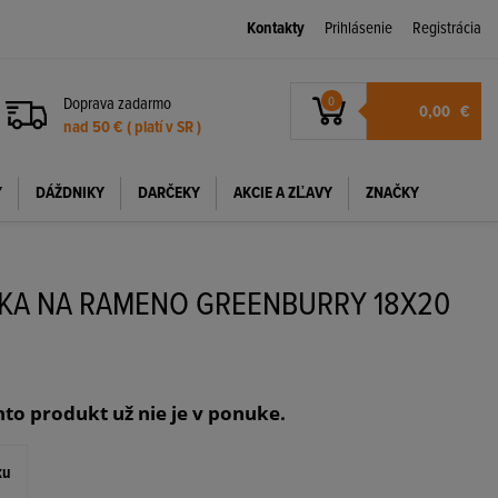
Kontakty
Prihlásenie
Registrácia
Doprava zadarmo
0
0,00
€
nad 50 € ( platí v SR )
Y
DÁŽDNIKY
DARČEKY
AKCIE A ZĽAVY
ZNAČKY
KA NA RAMENO GREENBURRY 18X20
nto produkt už nie je v ponuke.
ku