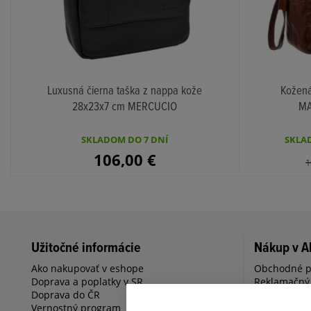
Luxusná čierna taška z nappa kože
Kožená
28x23x7 cm MERCUCIO
MA
KÚPIŤ
SKLADOM DO 7 DNÍ
SKLAD
106,00
€
1
Užitočné informácie
Nákup v A
Ako nakupovať v eshope
Obchodné 
Doprava a poplatky v SR
Reklamačný
Doprava do ČR
Záručná rek
Vernostný program
Vrátenie / 