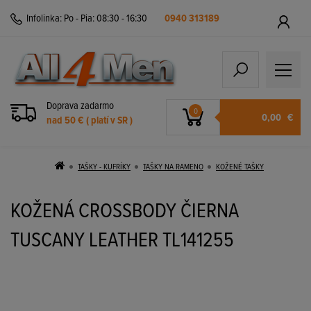
Infolinka:
Po - Pia: 08:30 - 16:30
0940 313189
Doprava zadarmo
0
0,00
€
nad 50 € ( platí v SR )
TAŠKY - KUFRÍKY
TAŠKY NA RAMENO
KOŽENÉ TAŠKY
KOŽENÁ CROSSBODY ČIERNA
TUSCANY LEATHER TL141255