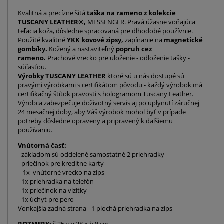
Kvalitná a precízne šitá
taška na rameno z kolekcie
TUSCANY LEATHER®,
MESSENGER. Pravá úžasne voňajúca
teľacia koža, dôsledne spracovaná pre dlhodobé používnie.
Použité kvalitné
YKK kovové zipsy,
zapínanie na
magnetické
gombíky.
Kožený a nastaviteľný
popruh cez
rameno.
Prachové vrecko pre uloženie - odloženie tašky -
súčasťou.
Výrobky TUSCANY LEATHER
ktoré sú u nás dostupé sú
pravými výrobkami s certifikátom pôvodu - každý výrobok má
certifikačný štítok pravosti s hologramom Tuscany Leather.
Výrobca zabezpečuje doživotný servis aj po uplynutí záručnej
24 mesačnej doby, aby Váš výrobok mohol byť v prípade
potreby dôsledne opraveny a pripravený k dalšiemu
používaniu.
Vnútorná časť:
- základom sú oddelené samostatné 2 priehradky
- priečinok pre kreditne karty
- 1x vnútorné vrecko na zips
- 1x priehradka na telefón
- 1x priečinok na vizitky
- 1x úchyt pre pero
Vonkajšia zadná strana - 1 plochá priehradka na zips