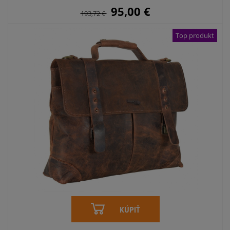
95,00
€
193,72
€
Top produkt
KÚPIŤ