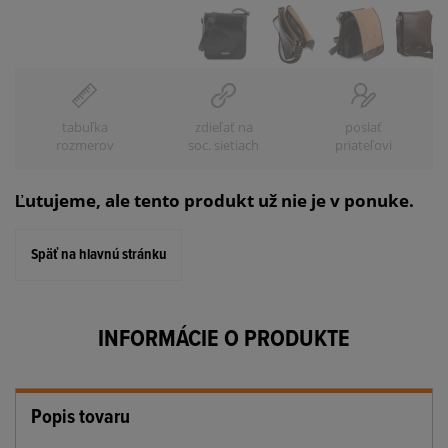
tabuľka
zdieľať na
poslať
rozmerov
soc. sietiach
priateľovi
Ľutujeme, ale tento produkt už nie je v ponuke.
Späť na hlavnú stránku
INFORMÁCIE O PRODUKTE
Popis tovaru