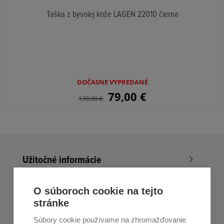
Taška z byvolej kože LAGEN 22010 čierna
DOČASNE VYPREDANÉ
79,00
€
139,00
€
Užitočné informácie
Nákup v All4Men.sk
O súboroch cookie na tejto
stránke
Zákaznícky servis
Súbory cookie používame na zhromažďovanie