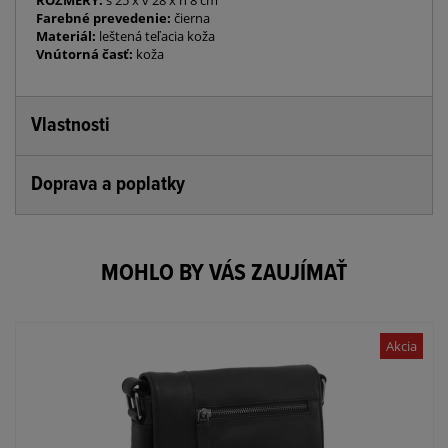
ROZMERY:
š 25 x v 28 x h 8 cm
Farebné prevedenie:
čierna
Materiál:
leštená teľacia koža
Vnútorná časť:
koža
Vlastnosti
Doprava a poplatky
MOHLO BY VÁS ZAUJÍMAŤ
Akcia