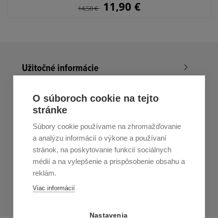
11,90
€
14,50
€
Užitočné informácie
Nákup v All4Men.sk
O súboroch cookie na tejto
stránke
Zákaznícky servis
Súbory cookie používame na zhromažďovanie
Prihláste sa k odberu noviniek
a analýzu informácií o výkone a používaní
stránok, na poskytovanie funkcií sociálnych
Prihlásiť
médií a na vylepšenie a prispôsobenie obsahu a
reklám.
Zo zasielania sa môžete kedykoľvek
odhlásiť.
Určený pre
Viac informácií
osoby staršie ako 16 rokov!
Nastavenia