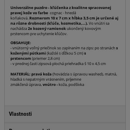
Univerzálne puzdro - kľúčenka z kvalitne spracovanej
pravej kože vo farbe
cognac - hnedá
koňaková.
Rozmerom 10 x 7 cm x hĺbka 3,5 cm je určené aj
na rôzne drobnosti (kľúče, kozmetika,...).
Vo vnútri sa
nachádza
2x kozený ramienok
ukončený kovovým
prstencom pre uchytenie kľúčov.
OBSAHUJE:
- vnútorný voľný priečinok so zapínaním na zips: po stranách
s
koženými pútkami
(každé s dĺžkou 5 cm)
s
prstencom
(priemer 2,8 cm)
- v prednej časti zipsová plochá priehradka š 10 x 4,5 cm
MATERIÁL: pravá koža
(hovädzia s úpravou washed), matná,
hladká s nepatrným vrásnením, príjemne
zmäkčená úprava,
vnútro -
koža, podšívka
Vlastnosti