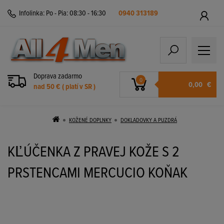
Infolinka:
Po - Pia: 08:30 - 16:30
0940 313189
Doprava zadarmo
0
0,00
€
nad 50 € ( platí v SR )
KOŽENÉ DOPLNKY
DOKLADOVKY A PUZDRÁ
KĽÚČENKA Z PRAVEJ KOŽE S 2
PRSTENCAMI MERCUCIO KOŇAK