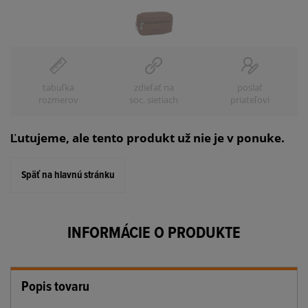
tabuľka
zdieľať na
poslať
rozmerov
soc. sietiach
priateľovi
Ľutujeme, ale tento produkt už nie je v ponuke.
Späť na hlavnú stránku
INFORMÁCIE O PRODUKTE
Popis tovaru