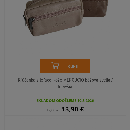
KÚPIŤ
Kľúčenka z teľacej kože MERCUCIO béžová svetlá /
tmavšia
SKLADOM ODOŠLEME 10.8.2026
13,90
€
17,00
€