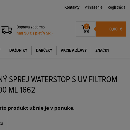
Kontakty
Prihlásenie
Registrácia
Doprava zadarmo
0
0,00
€
nad 50 € ( platí v SR )
Y
DÁŽDNIKY
DARČEKY
AKCIE A ZĽAVY
ZNAČKY
Ý SPREJ WATERSTOP S UV FILTROM
00 ML 1662
nto produkt už nie je v ponuke.
ku