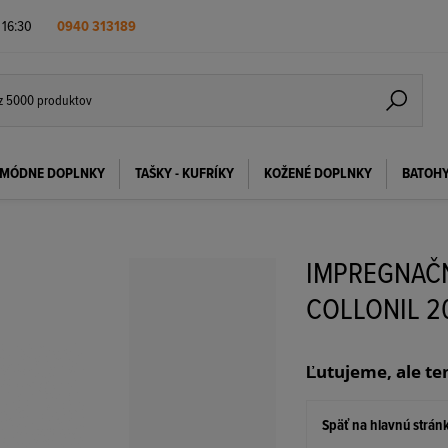
- 16:30
0940 313189
MÓDNE DOPLNKY
TAŠKY - KUFRÍKY
KOŽENÉ DOPLNKY
BATOH
IMPREGNAČN
COLLONIL 2
Ľutujeme, ale te
Späť na hlavnú strán