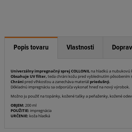
Popis tovaru
Vlastnosti
Doprav
Univerzálny impregnačný sprej COLLONIL
na hladkú a nubukovú k
Obsahuje UV filter,
teda chráni kožu pred vyblednutím pôsobením s
Chráni
pred vlhkosťou a zanecháva materiál
priedušný.
Dôkladnú impregnáciu sa odporúča vykonať hneď na nový výrobok.
Možno ju použiť na topánky, kožené tašky a peňaženky, kožené odev
OBJEM:
200 ml
POUŽITIE:
impregnácia
URČENIE:
koža hladká