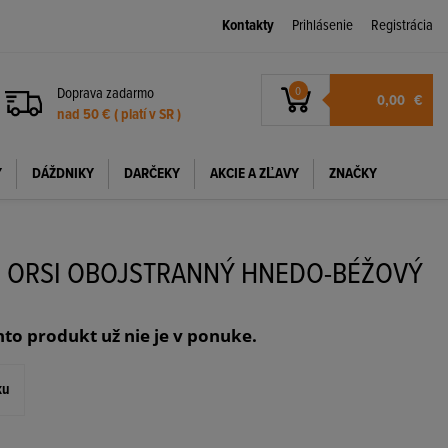
Kontakty
Prihlásenie
Registrácia
Doprava zadarmo
0
0,00
€
nad 50 € ( platí v SR )
Y
DÁŽDNIKY
DARČEKY
AKCIE A ZĽAVY
ZNAČKY
L ORSI OBOJSTRANNÝ HNEDO-BÉŽOVÝ
nto produkt už nie je v ponuke.
ku