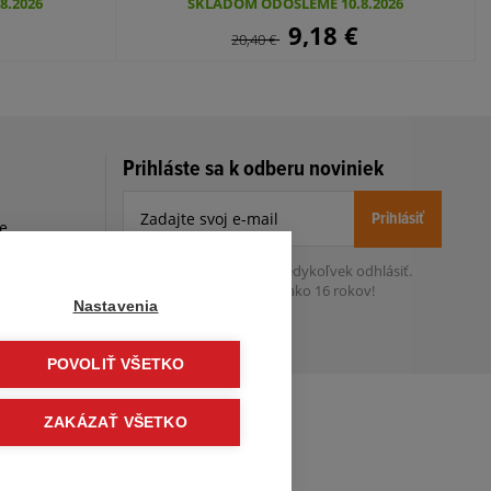
8.2026
SKLADOM ODOŠLEME 10.8.2026
9,18
€
20,40
€
Prihláste sa k odberu noviniek
Prihlásiť
le
h
Zo zasielania sa môžete kedykoľvek
odhlásiť.
Určený pre osoby staršie ako 16 rokov!
Nastavenia
POVOLIŤ VŠETKO
ZAKÁZAŤ VŠETKO