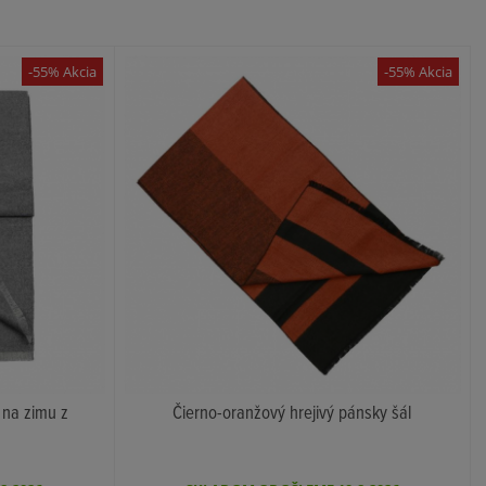
-55% Akcia
-55% Akcia
 na zimu z
Čierno-oranžový hrejivý pánsky šál
KÚPIŤ