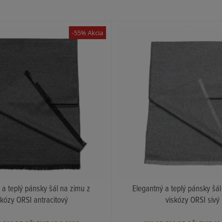
-55% Akcia
 a teplý pánsky šál na zimu z
Elegantný a teplý pánsky šál
skózy ORSI antracitový
viskózy ORSI sivý
KÚPIŤ
KÚPIŤ