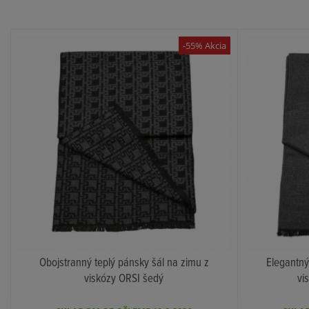
-55% Akcia
Obojstranný teplý pánsky šál na zimu z
Elegantný
viskózy ORSI šedý
vi
KÚPIŤ