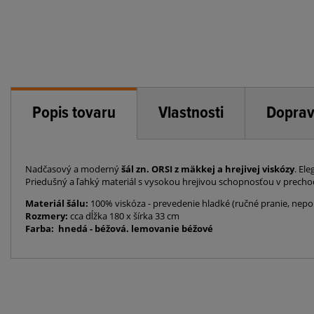
Popis tovaru
Vlastnosti
Doprav
Nadčasový a moderný
šál zn. ORSI z mäkkej a hrejivej viskózy
. El
Priedušný a ľahký materiál s vysokou hrejivou schopnosťou v precho
Materiál šálu:
100% viskóza - prevedenie hladké (ručné pranie, nepouž
Rozmery:
cca dĺžka 180 x šírka 33 cm
Farba: hnedá - béžová. lemovanie béžové