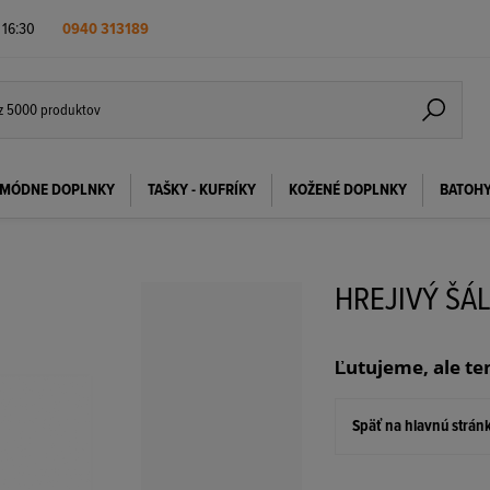
- 16:30
0940 313189
MÓDNE DOPLNKY
TAŠKY - KUFRÍKY
KOŽENÉ DOPLNKY
BATOH
HREJIVÝ ŠÁ
Ľutujeme, ale te
Späť na hlavnú strán