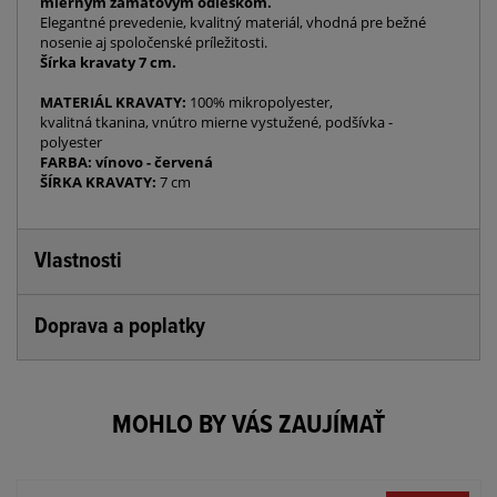
miernym zamatovým odleskom.
Elegantné prevedenie, kvalitný materiál, vhodná pre bežné
nosenie aj spoločenské príležitosti.
Šírka kravaty 7 cm.
MATERIÁL KRAVATY:
100% mikropolyester,
kvalitná tkanina, vnútro mierne vystužené, podšívka -
polyester
FARBA: vínovo - červená
ŠÍRKA KRAVATY:
7 cm
Vlastnosti
Doprava a poplatky
MOHLO BY VÁS ZAUJÍMAŤ