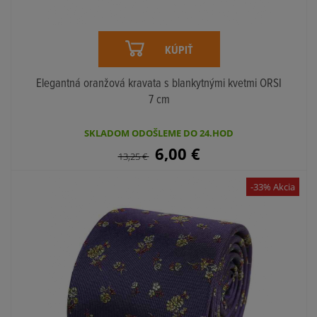
KÚPIŤ
Elegantná oranžová kravata s blankytnými kvetmi ORSI
7 cm
SKLADOM ODOŠLEME DO 24.HOD
6,00
€
13,25
€
-33% Akcia