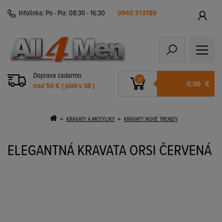
Infolinka:
Po - Pia: 08:30 - 16:30
0940 313189
Doprava zadarmo
0
0,00
€
nad 50 € ( platí v SR )
KRAVATY A MOTÝLIKY
KRAVATY NOVÉ TRENDY
ELEGANTNÁ KRAVATA ORSI ČERVENÁ