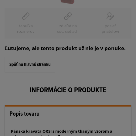
tabuľka
zdieľať na
poslať
rozmerov
soc. sietiach
priateľovi
Ľutujeme, ale tento produkt už nie je v ponuke.
Späť na hlavnú stránku
INFORMÁCIE O PRODUKTE
Popis tovaru
Pánska kravata ORSI s moderným tkaným vzorom a