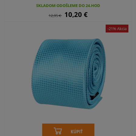
SKLADOM ODOŠLEME DO 24.HOD
10,20
€
12,95
€
-21% Akcia
KÚPIŤ