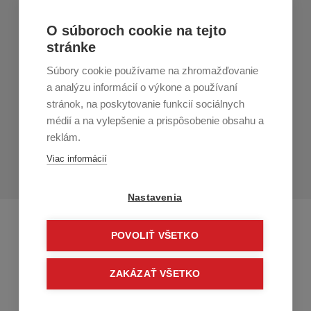
Nákup v All4Men.sk
O súboroch cookie na tejto
stránke
Zákaznícky servis
Súbory cookie používame na zhromažďovanie
Prihláste sa k odberu noviniek
a analýzu informácií o výkone a používaní
stránok, na poskytovanie funkcií sociálnych
Prihlásiť
médií a na vylepšenie a prispôsobenie obsahu a
reklám.
Zo zasielania sa môžete kedykoľvek
odhlásiť.
Určený pre
Viac informácií
osoby staršie ako 16 rokov!
Nastavenia
POVOLIŤ VŠETKO
ZAKÁZAŤ VŠETKO