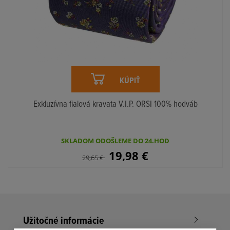
KÚPIŤ
Exkluzívna fialová kravata V.I.P. ORSI 100% hodváb
SKLADOM ODOŠLEME DO 24.HOD
19,98
€
29,65
€
Užitočné informácie