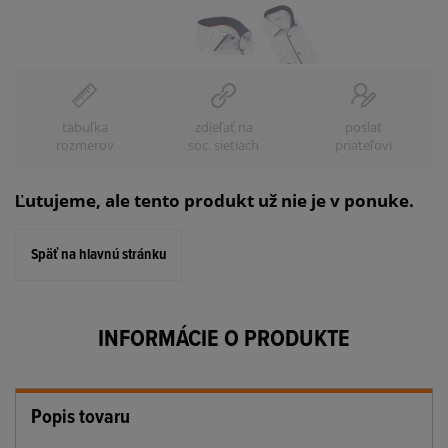
tabuľka
zdieľať na
poslať
rozmerov
soc. sietiach
priateľovi
Ľutujeme, ale tento produkt už nie je v ponuke.
Späť na hlavnú stránku
INFORMÁCIE O PRODUKTE
Popis tovaru