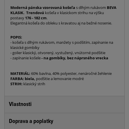
Moderná pánska vzorovaná košeľa
s dlhým rukávom
BEVA
KLASIK. Trendová
košeľa v klasickom strihu na výšku
postavy
176 - 182 cm
.
Elegantná košeľa do obleku s kravatou aj na bežné nosenie.
POPIS:
- košeľa s dlhým rukávom, manžety s podšitím, zapínanie na
klasické gombíky
- golier klasický, otvorený, vystužený, vnútorné podšitie
- zapínanie košele
- na gombíky, bez
náprsného vrecka
MATERIÁL:
60% bavlna, 40% polyester, nenáročné žehlenie
FARBA: biela,
podšitie a lemovanie modré
STRIH:
klasický strih
Vlastnosti
Doprava a poplatky