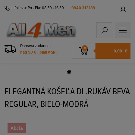
Infolinka:
Po - Pia: 08:30 - 16:30
0940 313189
Doprava zadarmo
0
0,00
€
nad 50 € ( platí v SR )
ELEGANTNÁ KOŠEĽA DL.RUKÁV BEVA
REGULAR, BIELO-MODRÁ
Akcia