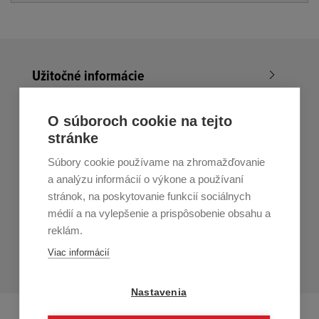
Užitočné informácie
Nákup v All4Men.sk
O súboroch cookie na tejto
stránke
Zákaznícky servis
Súbory cookie používame na zhromažďovanie
Prihláste sa k odberu noviniek
a analýzu informácií o výkone a používaní
stránok, na poskytovanie funkcií sociálnych
Prihlásiť
médií a na vylepšenie a prispôsobenie obsahu a
reklám.
Zo zasielania sa môžete kedykoľvek
odhlásiť.
Určený pre
Viac informácií
osoby staršie ako 16 rokov!
Nastavenia