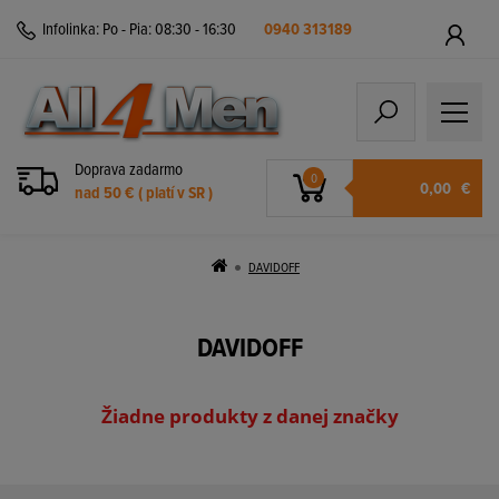
Infolinka:
Po - Pia: 08:30 - 16:30
0940 313189
Doprava zadarmo
0
0,00
€
nad 50 € ( platí v SR )
DAVIDOFF
DAVIDOFF
Žiadne produkty z danej značky