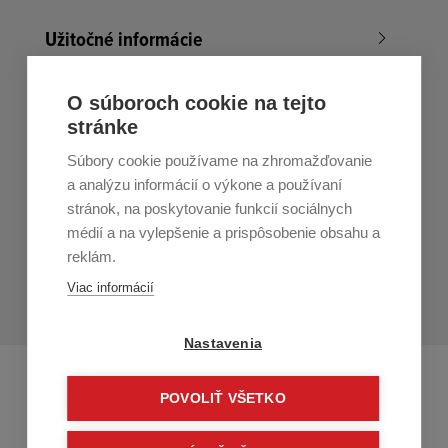
Užitočné informácie
Nákup v All4Men.sk
O súboroch cookie na tejto
stránke
Zákaznícky servis
Súbory cookie používame na zhromažďovanie
Prihláste sa k odberu noviniek
a analýzu informácií o výkone a používaní
stránok, na poskytovanie funkcií sociálnych
Prihlásiť
médií a na vylepšenie a prispôsobenie obsahu a
reklám.
Zo zasielania sa môžete kedykoľvek
odhlásiť.
Určený pre
Viac informácií
osoby staršie ako 16 rokov!
Nastavenia
POVOLIŤ VŠETKO