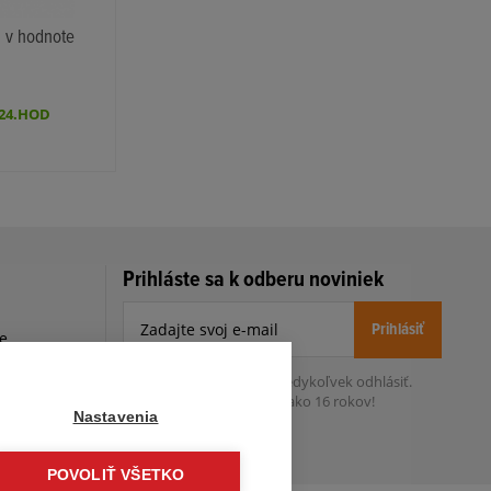
 v hodnote
24.HOD
Prihláste sa k odberu noviniek
Prihlásiť
le
h
Zo zasielania sa môžete kedykoľvek
odhlásiť.
Určený pre osoby staršie ako 16 rokov!
Nastavenia
POVOLIŤ VŠETKO