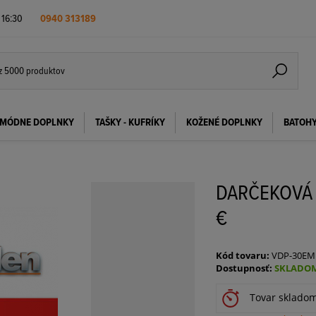
- 16:30
0940 313189
MÓDNE DOPLNKY
TAŠKY - KUFRÍKY
KOŽENÉ DOPLNKY
BATOH
DARČEKOVÁ
€
Kód tovaru:
VDP-30EM
Dostupnosť:
SKLADOM
Tovar sklado