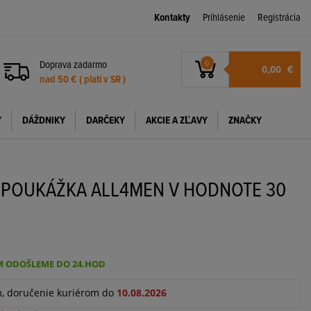
Kontakty
Prihlásenie
Registrácia
Doprava zadarmo
0
0,00
€
nad 50 € ( platí v SR )
Y
DÁŽDNIKY
DARČEKY
AKCIE A ZĽAVY
ZNAČKY
 POUKÁŽKA ALL4MEN V HODNOTE 30
 ODOŠLEME DO 24.HOD
m, doručenie kuriérom do
10.08.2026