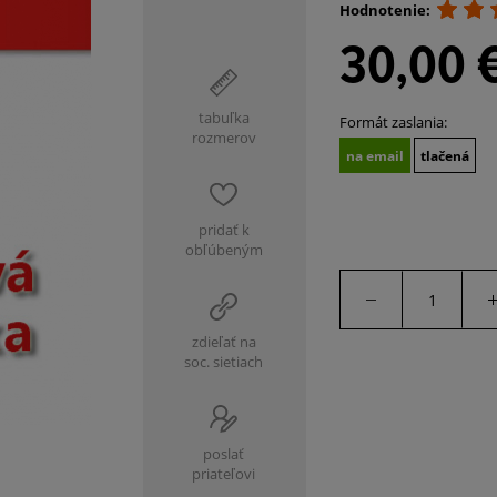
Hodnotenie:
30,00 
tabuľka
Formát zaslania:
rozmerov
na email
tlačená
pridať k
obľúbeným
zdieľať na
soc. sietiach
poslať
priateľovi