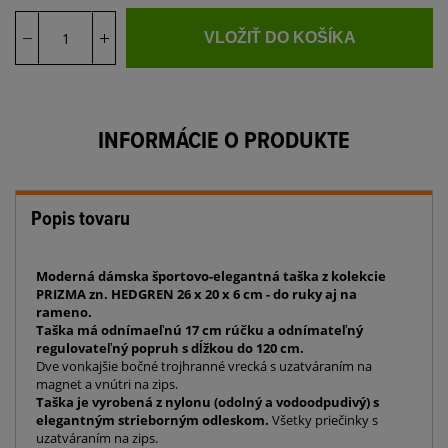
VLOŽIŤ DO KOŠÍKA
INFORMÁCIE O PRODUKTE
Popis tovaru
Moderná dámska športovo-elegantná taška z kolekcie
PRIZMA zn. HEDGREN 26 x 20 x 6 cm - do ruky aj na
rameno.
Taška má odnímaeľnú 17 cm rúčku a odnímateľný
regulovateľný popruh s dĺžkou do 120 cm.
Dve vonkajšie bočné trojhranné vrecká s uzatváraním na
magnet a vnútri na zips.
Taška je vyrobená z nylonu (odolný a vodoodpudivý) s
elegantným strieborným odleskom.
Všetky priečinky s
uzatváraním na zips.