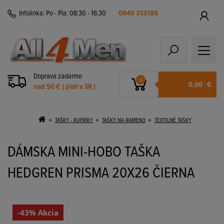
Infolinka:
Po - Pia: 08:30 - 16:30
0940 313189
Doprava zadarmo
0
0,00
€
nad 50 € ( platí v SR )
TAŠKY - KUFRÍKY
TAŠKY NA RAMENO
TEXTILNÉ TAŠKY
DÁMSKA MINI-HOBO TAŠKA
HEDGREN PRISMA 20X26 ČIERNA
-43% Akcia