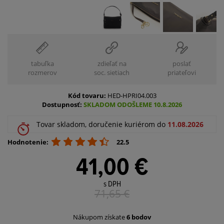
tabuľka
zdieľať na
poslať
rozmerov
soc. sietiach
priateľovi
Kód tovaru:
HED-HPRI04.003
Dostupnosť:
SKLADOM ODOŠLEME 10.8.2026
Tovar skladom, doručenie kuriérom do
11.08.2026
Hodnotenie:
22.5
41,00 €
s DPH
71,65
€
Nákupom získate
6 bodov