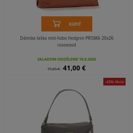
KÚPIŤ
Dámska taška mini-hobo Hedgren PRISMA 20x26
rosewood
SKLADOM ODOŠLEME 10.8.2026
41,00
€
71,65
€
-43% Akcia