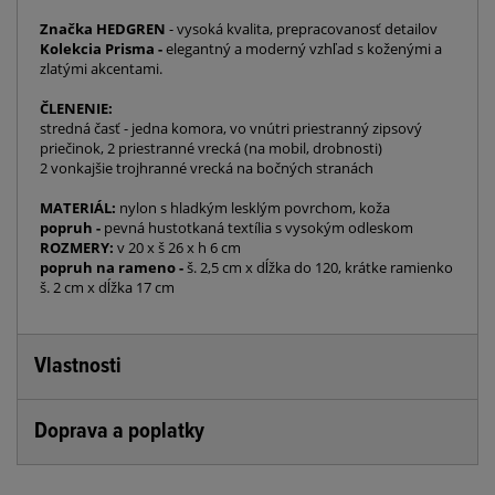
Značka HEDGREN
- vysoká kvalita, prepracovanosť detailov
Kolekcia Prisma -
elegantný a moderný vzhľad s koženými a
zlatými akcentami.
ČLENENIE:
stredná časť - jedna komora, vo vnútri priestranný zipsový
priečinok, 2 priestranné vrecká (na mobil, drobnosti)
2 vonkajšie trojhranné vrecká na bočných stranách
MATERIÁL:
nylon s hladkým lesklým povrchom, koža
popruh -
pevná hustotkaná textília s vysokým odleskom
ROZMERY:
v 20 x š 26 x h 6 cm
popruh na rameno -
š. 2,5 cm x dĺžka do 120, krátke ramienko
š. 2 cm x dĺžka 17 cm
Vlastnosti
Doprava a poplatky