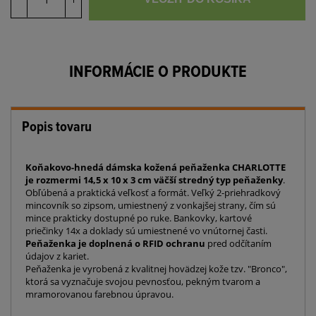
INFORMÁCIE O PRODUKTE
Popis tovaru
Koňakovo-hnedá dámska kožená peňaženka CHARLOTTE
je rozmermi 14,5 x 10 x 3 cm väčší stredný typ peňaženky
.
Obľúbená a praktická veľkosť a formát. Veľký 2-priehradkový
mincovník so zipsom, umiestnený z vonkajšej strany, čím sú
mince prakticky dostupné po ruke. Bankovky, kartové
priečinky 14x a doklady sú umiestnené vo vnútornej časti.
Peňaženka je doplnená o RFID ochranu
pred odčítaním
údajov z kariet.
Peňaženka je vyrobená z kvalitnej hovädzej kože tzv. "Bronco",
ktorá sa vyznačuje svojou pevnosťou, pekným tvarom a
mramorovanou farebnou úpravou.