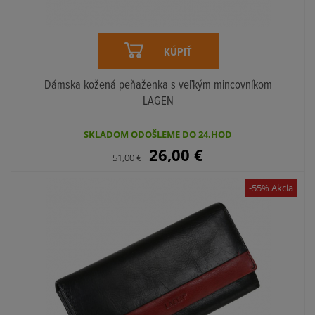
KÚPIŤ
Dámska kožená peňaženka s veľkým mincovníkom
LAGEN
SKLADOM ODOŠLEME DO 24.HOD
26,00
€
51,00
€
-55% Akcia