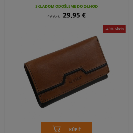
SKLADOM ODOŠLEME DO 24.HOD
29,95
€
49,95
€
-43% Akcia
KÚPIŤ