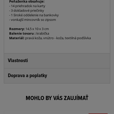
Peňaženka obsahuje:
- 14 priehradok na karty
- 3 dokladové priečinky
- 1 široké oddelenie na bankovky
- vonkajší mincovník so zipsom
Rozmery:
14,5 x 10 x 3 cm
Balenie tovaru :
krabička
Materiál:
pravá koža, vnútro - koža, textilná podšívka
Vlastnosti
Doprava a poplatky
MOHLO BY VÁS ZAUJÍMAŤ