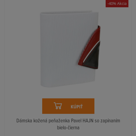
-40% Akcia
KÚPIŤ
Dámska kožená peňaženka Pavel HAJN so zapínaním
bielo-čierna