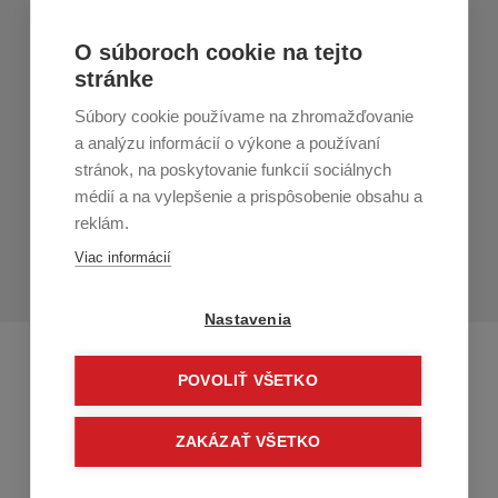
Nákup v All4Men.sk
O súboroch cookie na tejto
stránke
Zákaznícky servis
Súbory cookie používame na zhromažďovanie
Prihláste sa k odberu noviniek
a analýzu informácií o výkone a používaní
stránok, na poskytovanie funkcií sociálnych
Prihlásiť
médií a na vylepšenie a prispôsobenie obsahu a
reklám.
Zo zasielania sa môžete kedykoľvek
odhlásiť.
Určený pre
Viac informácií
osoby staršie ako 16 rokov!
Nastavenia
POVOLIŤ VŠETKO
ZAKÁZAŤ VŠETKO