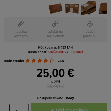
tabuľka
zdieľať na
poslať
rozmerov
soc. sietiach
priateľovi
Kód tovaru:
B-725 TAN
Dostupnosť:
DOČASNE VYPREDANÉ
Hodnotenie:
22.5
25,00 €
s DPH
38,90
€
Nákupom získate
3 body
VLOŽIŤ DO KOŠÍKA