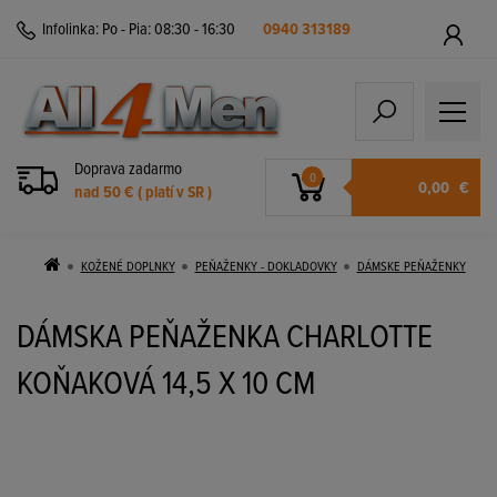
Infolinka:
Po - Pia: 08:30 - 16:30
0940 313189
Doprava zadarmo
0
0,00
€
nad 50 € ( platí v SR )
KOŽENÉ DOPLNKY
PEŇAŽENKY - DOKLADOVKY
DÁMSKE PEŇAŽENKY
DÁMSKA PEŇAŽENKA CHARLOTTE
KOŇAKOVÁ 14,5 X 10 CM