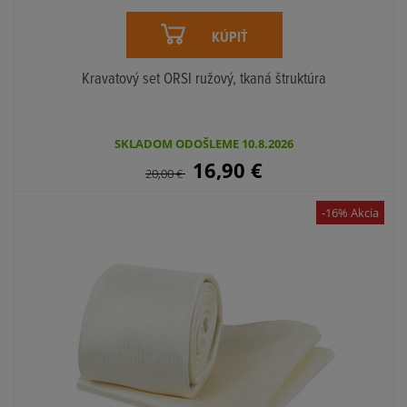
KÚPIŤ
Kravatový set ORSI ružový, tkaná štruktúra
SKLADOM ODOŠLEME 10.8.2026
16,90
€
20,00
€
-16% Akcia