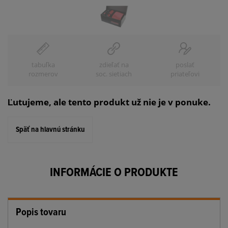
tabuľka
zdieľať na
poslať
rozmerov
soc. sietiach
priateľovi
Ľutujeme, ale tento produkt už nie je v ponuke.
Späť na hlavnú stránku
INFORMÁCIE O PRODUKTE
Popis tovaru