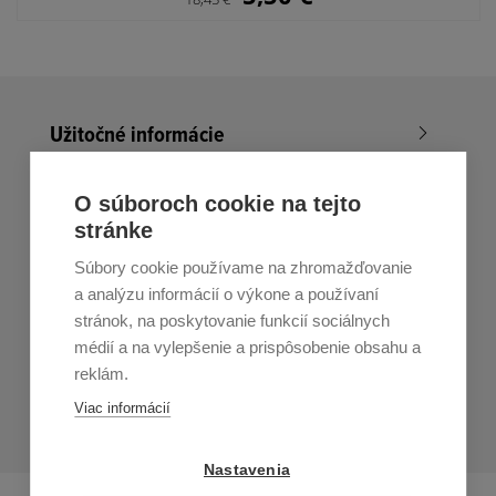
Užitočné informácie
Nákup v All4Men.sk
O súboroch cookie na tejto
stránke
Zákaznícky servis
Súbory cookie používame na zhromažďovanie
Prihláste sa k odberu noviniek
a analýzu informácií o výkone a používaní
stránok, na poskytovanie funkcií sociálnych
Prihlásiť
médií a na vylepšenie a prispôsobenie obsahu a
reklám.
Zo zasielania sa môžete kedykoľvek
odhlásiť.
Určený pre
Viac informácií
osoby staršie ako 16 rokov!
Nastavenia