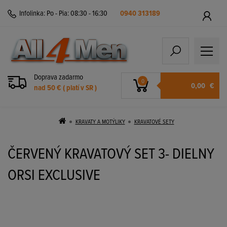
Infolinka:
Po - Pia: 08:30 - 16:30
0940 313189
Doprava zadarmo
0
0,00
€
nad 50 € ( platí v SR )
KRAVATY A MOTÝLIKY
KRAVATOVÉ SETY
ČERVENÝ KRAVATOVÝ SET 3- DIELNY
ORSI EXCLUSIVE