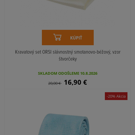
KÚPIŤ
Kravatový set ORSI slávnostný smotanovo-béžový, vzor
štvorčeky
SKLADOM ODOŠLEME 10.8.2026
16,90
€
20,00
€
-20% Akcia