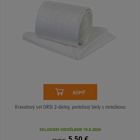
KÚPIŤ
Kravatový set ORSI 2-dielny, perleťový biely s mriežkovu
SKLADOM ODOŠLEME 10.8.2026
5,50
€
18,45
€