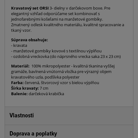
Kravatový set ORSI
3- dielny v darčekovom boxe. Pre
elegantný vzhľad odporúčame set kombinovať s
jednofarebnými košeľami na manžetové gombíky.
Zmatnený odlesk kvalitného materiálu, kvalitné spracovanie a
tkaný vzor.
Súprava obsahuje:
- kravata
- manžetové gombíky kovové s textilnou výplňou
- ozdobná vreckovka (do náprsného vrecka saka 23 x 23 cm)
Materiál:
100% mikropolyester - kvalitná tkanina vyššej
gramáže, bavlnená vnútorná vložka pre výrazný objem
kravatového uzla, podšívka polyester
Farba:
červená, štvorcový vzor s bielou výplňou
Šírka kravaty:
7 cm
Balenie:
darčeková krabička
Vlastnosti
Doprava a poplatky