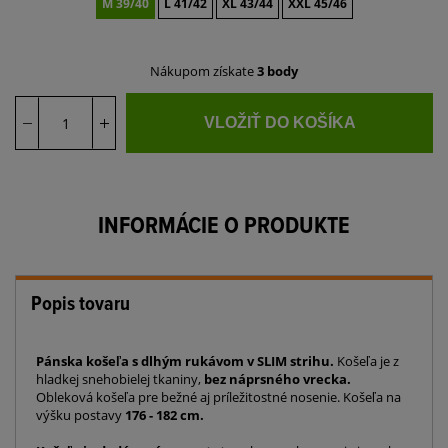
M 39/40
L 41/42
XL 43/44
XXL 45/46
Nákupom získate
3 body
VLOŽIŤ DO KOŠÍKA
INFORMÁCIE O PRODUKTE
Popis tovaru
Pánska košeľa s dlhým rukávom v SLIM strihu.
Košeľa je z
hladkej snehobielej tkaniny,
bez náprsného vrecka.
Obleková košeľa pre bežné aj príležitostné nosenie. Košeľa na
výšku postavy
176 - 182 cm.