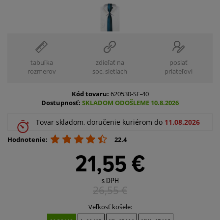
tabuľka
zdieľať na
poslať
rozmerov
soc. sietiach
priateľovi
Kód tovaru:
620530-SF-40
Dostupnosť:
SKLADOM ODOŠLEME 10.8.2026
Tovar skladom, doručenie kuriérom do
11.08.2026
Hodnotenie:
22.4
21,55 €
s DPH
26,55
€
Veľkosť košele: