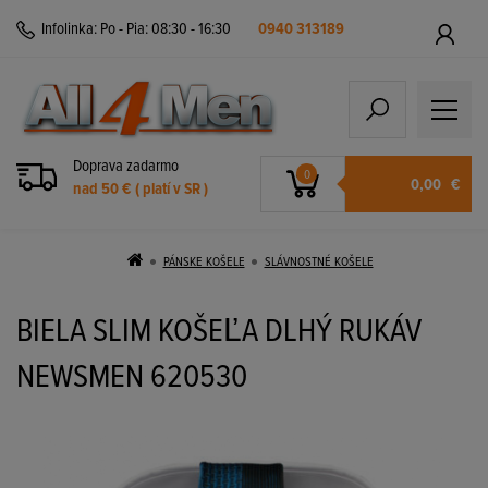
Infolinka:
Po - Pia: 08:30 - 16:30
0940 313189
Doprava zadarmo
0
0,00
€
nad 50 € ( platí v SR )
PÁNSKE KOŠELE
SLÁVNOSTNÉ KOŠELE
BIELA SLIM KOŠEĽA DLHÝ RUKÁV
NEWSMEN 620530