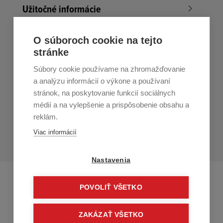
Užitočné informácie
Nákup v All4Men.sk
O súboroch cookie na tejto
stránke
Zákaznícky servis
Súbory cookie používame na zhromažďovanie
Prihláste sa k odberu noviniek
a analýzu informácií o výkone a používaní
stránok, na poskytovanie funkcií sociálnych
Prihlásiť
médií a na vylepšenie a prispôsobenie obsahu a
reklám.
Zo zasielania sa môžete kedykoľvek
odhlásiť.
Určený pre
Viac informácií
osoby staršie ako 16 rokov!
Nastavenia
POVOLIŤ VŠETKO
ZAKÁZAŤ VŠETKO