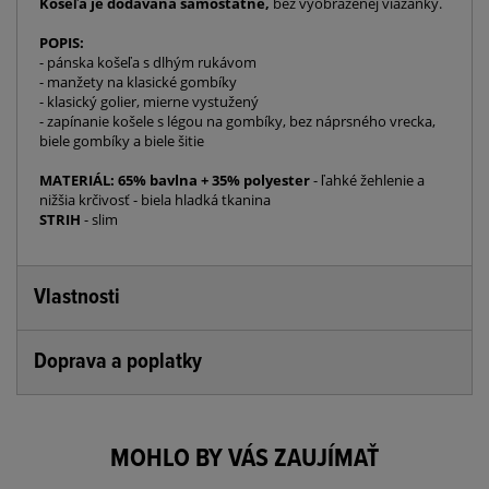
Košeľa je dodávaná samostatne,
bez vyobrazenej viazanky.
POPIS:
- pánska košeľa s dlhým rukávom
- manžety na klasické gombíky
- klasický golier, mierne vystužený
- zapínanie košele s légou na gombíky, bez náprsného vrecka,
biele gombíky a biele šitie
MATERIÁL: 65% bavlna + 35% polyester
- ľahké žehlenie a
nižšia krčivosť - biela hladká tkanina
STRIH
- slim
Vlastnosti
Doprava a poplatky
MOHLO BY VÁS ZAUJÍMAŤ