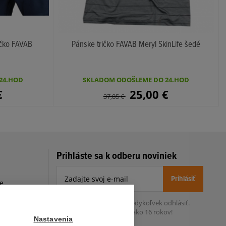
ičko FAVAB
Pánske tričko FAVAB Meryl SkinLife šedé
KÚPIŤ
24.HOD
SKLADOM ODOŠLEME DO 24.HOD
€
25,00
€
37,85
€
Prihláste sa k odberu noviniek
Prihlásiť
le
h
Zo zasielania sa môžete kedykoľvek
odhlásiť.
Určený pre osoby staršie ako 16 rokov!
Nastavenia