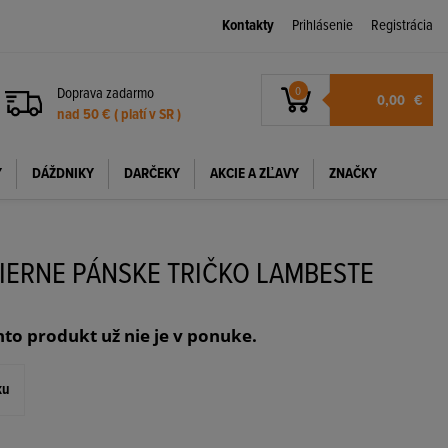
Kontakty
Prihlásenie
Registrácia
Doprava zadarmo
0
0,00
€
nad 50 € ( platí v SR )
Y
DÁŽDNIKY
DARČEKY
AKCIE A ZĽAVY
ZNAČKY
IERNE PÁNSKE TRIČKO LAMBESTE
nto produkt už nie je v ponuke.
ku