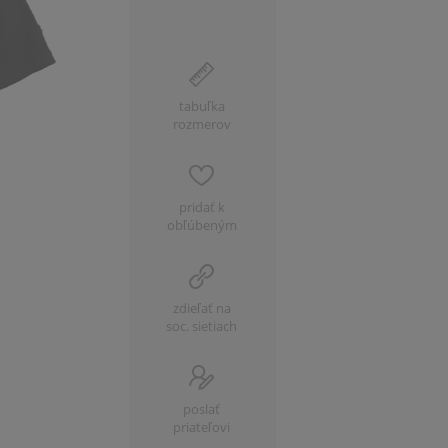
tabuľka
rozmerov
pridať k
obľúbeným
zdieľať na
soc. sietiach
poslať
priateľovi