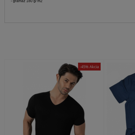
- gramáž 180 g/ m2
-45% Akcia