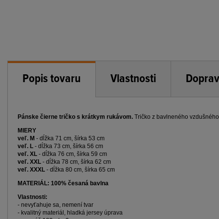
Popis tovaru
Vlastnosti
Doprav
Pánske čierne tričko s krátkym rukávom.
Tričko z bavlneného vzdušného m
MIERY
veľ. M
- dĺžka 71 cm, šírka 53 cm
veľ. L
- dĺžka 73 cm, šírka 56 cm
veľ. XL
- dĺžka 76 cm, šírka 59 cm
veľ. XXL
- dĺžka 78 cm, šírka 62 cm
veľ. XXXL
- dĺžka 80 cm, šírka 65 cm
MATERIÁL: 100% česaná bavlna
Vlastnosti:
- nevyťahuje sa, nemení tvar
- kvalitný materiál, hladká jersey úprava