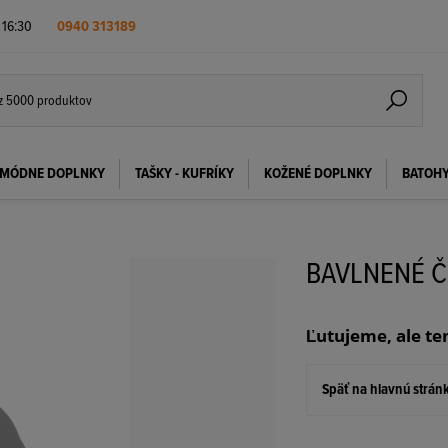
- 16:30
0940 313189
MÓDNE DOPLNKY
TAŠKY - KUFRÍKY
KOŽENÉ DOPLNKY
BATOH
BAVLNENÉ Č
Ľutujeme, ale te
Späť na hlavnú strán